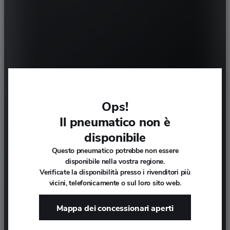
LAMBORGHINI
LANCIA
LAND ROVER
Ops!
LEAPMOTOR
Il pneumatico non è
LEVC
disponibile
Questo pneumatico potrebbe non essere
LEXUS
disponibile nella vostra regione.
Verificate la disponibilità presso i rivenditori più
vicini, telefonicamente o sul loro sito web.
LIFAN
Mappa dei concessionari aperti
LIGIER