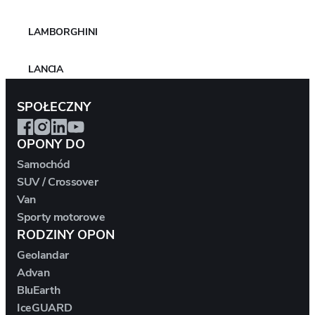
LAMBORGHINI
LANCIA
" Poprzedni
SPOŁECZNY
LAND ROVER
OPONY DO
LEAPMOTOR
Samochód
SUV / Crossover
LEVC
Van
Sporty motorowe
LEXUS
RODZINY OPON
Geolandar
LIFAN
Advan
BluEarth
LIGIER
IceGUARD