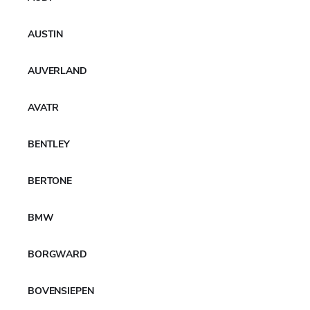
AUSTIN
Wygraj najlepsze tenisowe
AUVERLAND
doświadczenie
AVATR
Viktoriya
08/08/2025
Brak komentarzy
Oto warunki udziału w konkursie!
BENTLEY
Czytaj więcej
BERTONE
BMW
BORGWARD
BOVENSIEPEN