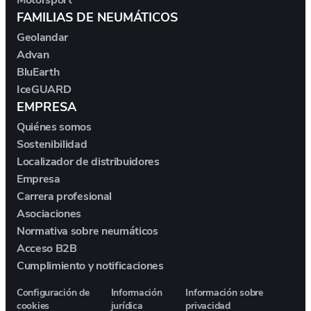
Motorsport
FAMILIAS DE NEUMÁTICOS
IM MOTORS
Geolandar
Advan
INEOS
BluEarth
IceGUARD
INFINITI
EMPRESA
Quiénes somos
IRÁN KHODRO
Sostenibilidad
Localizador de distribuidores
ISUZU
Empresa
Carrera profesional
IVECO
Asociaciones
Normativa sobre neumáticos
Acceso B2B
JAC
Cumplimiento y notificaciones
JAECOO
Configuración de
Información
Información sobre
cookies
jurídica
privacidad