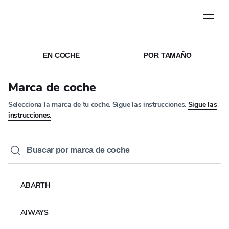
Paso
1
de
5
INICIO
MEDIOS DE COMUNICACÍON
/
/
NOTICIAS
EN COCHE
POR TAMAÑO
NOTICIAS DE EMPRESA
YOKOHAMA firma un
Marca de coche
acuerdo de tres años de
Selecciona la marca de tu coche. Sigue las instrucciones.
Sigue las
neumáticos y patrocinio
instrucciones.
con Time Attack
19 AGO 2024
4 MIN LEER
ABARTH
AIWAYS