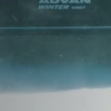
CHANA
CHERY
CHEVROLET
CHRYSLER
CIRELLI
CITROEN
CUPRA
DACIA