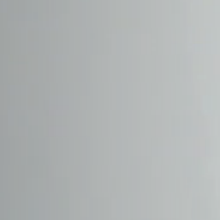
DAEWOO
DAIHATSU
DALLARA
DE TOMASO
DEEPAL
DELOREAN
DENZA
DEVINCI