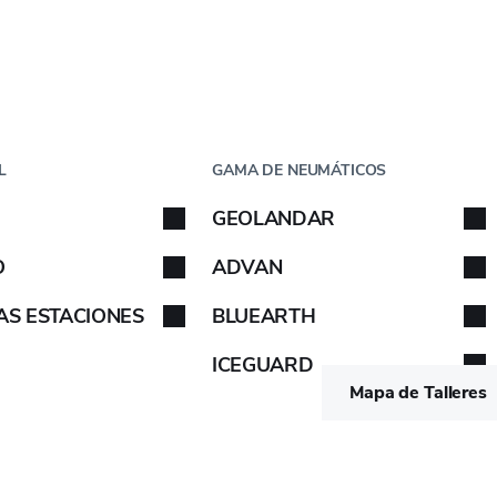
Borrar todo
Paso
1
de
5
CHE
POR TAMAÑO
L
GAMA DE NEUMÁTICOS
che
GEOLANDAR
 tu coche. Sigue las instrucciones.
Sigue las instrucciones.
O
ADVAN
AS ESTACIONES
BLUEARTH
ICEGUARD
Mapa de Talleres