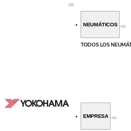
Anchura
NEUMÁTICOS
7.5
INICIO
/
TODOS LOS NEUMÁTICOS
10
TODOS LOS NEUMÁ
12
31
33
Relación de aspecto
37
0
140
11.5
150
13.5
EMPRESA
160
30
170