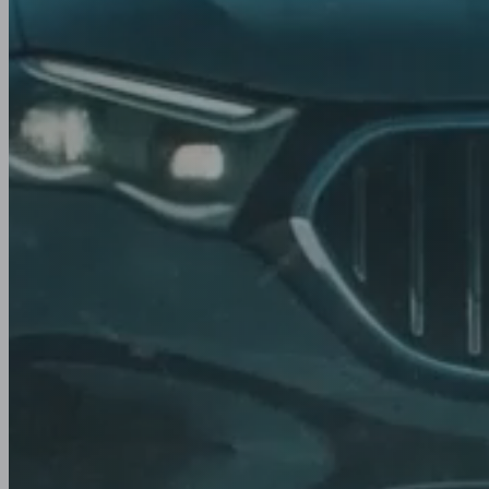
Cada estac
Invierno
Rally
Pista
Cada viaje
Los neumáticos Yokohama combinan tecnología ava
rendimiento para ofrecer un agarre y control segur
climática. Diseñamos neumáticos de verano, inviern
para coches, SUV, furgonetas y mucho más.