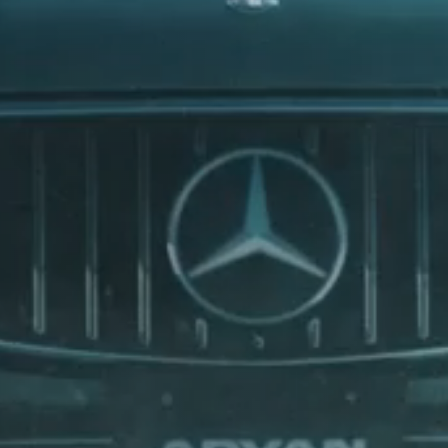
ión.
BOVENSIEPEN
BRABUS
BRILLANTE
nzada con ingeniería de alto
os en cualquier condición
BUGATTI
o y para todas las estaciones
BUICK
BYD
CADILLAC
CATERHAM