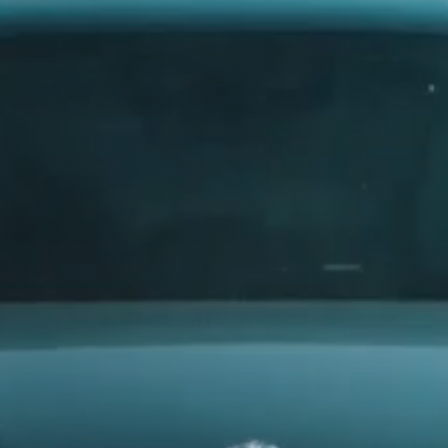
315
AUDI
325
335
AUSTIN
385
AUVERLAND
AVATR
BENTLEY
BERTONE
era.
BMW
BORGWARD