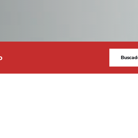
DODGE
DR AUTOMOBILE
DS
o
Buscado
E.GO
Resultados
EBRO
STRA GAMA
ELARIS
FERRARI
FIAT