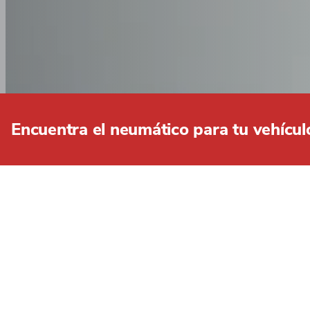
Encuentra el neumático para tu vehícul
CONSULTE TODA NUE
FILTROS
Borrar todo
Anchura
7.5
8.25