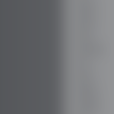
FIREFLY
FISKER
FORD
PARA TODO
GAZ
GEELY
GENESIS
GIAMARO