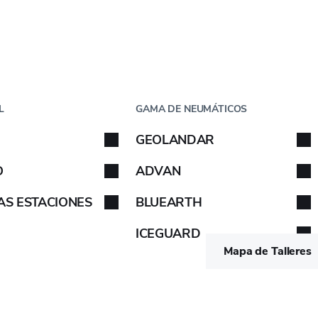
Paso
1
de
5
CHE
POR TAMAÑO
L
GAMA DE NEUMÁTICOS
che
GEOLANDAR
 tu coche. Sigue las instrucciones.
Sigue las instrucciones.
O
ADVAN
AS ESTACIONES
BLUEARTH
ETIQUETA EUROPEA
ICEGUARD
B/B
-
-
VER
Mapa de Talleres
B/B
-
-
VER
B/B
-
-
VER