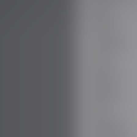
AUDI
AUSTIN
AUVERLAND
AVATR
BENTLEY
BERTONE
BMW
BORGWARD