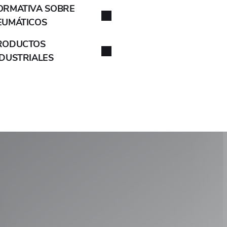
ORMATIVA SOBRE
B/B
-
-
VER
EUMÁTICOS
B/B
-
-
VER
RODUCTOS
NDUSTRIALES