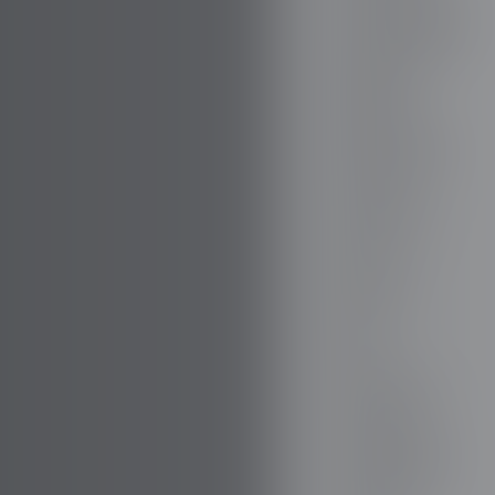
BOVENSIEPEN
BRABUS
BRILLANTE
BUGATTI
BUICK
BYD
CADILLAC
CATERHAM