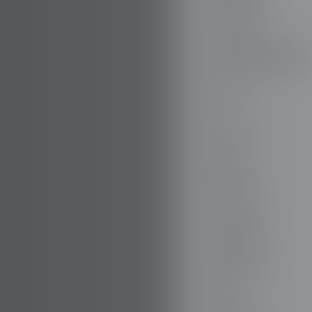
DODGE
DR AUTOMOBILE
DS
E.GO
EBRO
ELARIS
FERRARI
FIAT