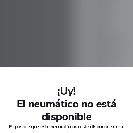
CHANA
CHERY
CHEVROLET
CHRYSLER
CIRELLI
¡Uy!
CITROEN
El neumático no está
Van RY55
CUPRA
disponible
DACIA
Es posible que este neumático no esté disponible en su
s