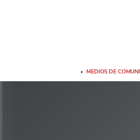
70
225/70R15C (112/110S)
-
65
215/65R15C (104/102T)
-
MEDIOS DE COMUN