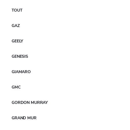
Cabinet du gouvernement japonais.
TOUT
En mai 2024, la R&D de YOKOHAMA utilisant HAICoLab
a été récompensée par le 36e prix annuel de la Société
GAZ
des sciences et technologies du caoutchouc, Japon.
Fichiers apparentés
GEELY
YOKOHAMA_développe_un_système_propriétaire_d'aide_à_la_con
GENESIS
ception_de_pneus_qui_utilise_XAI
Télécharger
GIAMARO
GMC
PLUS DE NOUVELLES
GORDON MURRAY
GRAND MUR