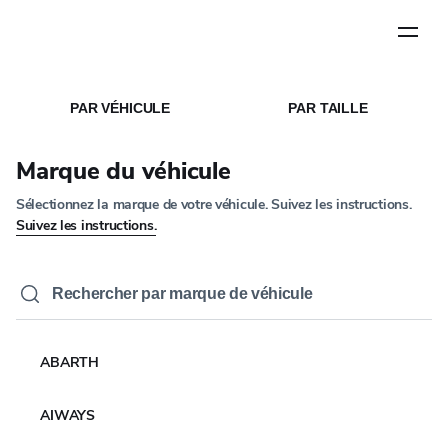
Étape
1
de
5
ACCUEIL
LES MÉDIAS
/
/
ARTICLE DE PRESSE
PAR VÉHICULE
PAR TAILLE
NOUVELLES DE L'ENTREPRISE
YOKOHAMA développe
Marque du véhicule
un système propriétaire
Sélectionnez la marque de votre véhicule. Suivez les instructions.
d'aide à la conception
Suivez les instructions.
des pneus qui utilise le
XAI
24 JUILLET 2024
4 MIN LIRE
ABARTH
AIWAYS