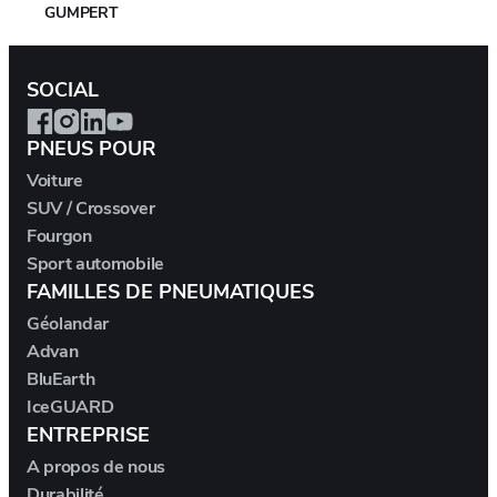
GUMPERT
HAIMA
SOCIAL
HENNESSEY
PNEUS POUR
Voiture
HOMMEL
SUV / Crossover
Fourgon
HONDA
Sport automobile
FAMILLES DE PNEUMATIQUES
HONGQI
Géolandar
Advan
HUMMER
BluEarth
IceGUARD
HYUNDAI
ENTREPRISE
A propos de nous
ICH-X
Durabilité