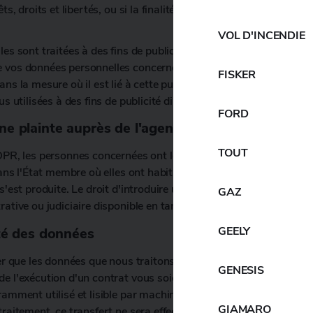
s, droits et libertés, ou si la finalité du traitement est la revendi
VOL D'INCENDIE
es sont traitées à des fins de publicité directe, vous avez le dro
vos données personnelles concernées à des fins de publicité dire
FISKER
ns la mesure où il est lié à cette publicité directe. Si vous vou
s utilisées à des fins de publicité directe.
FORD
ne plainte auprès de l'agence de contrôle comp
TOUT
DPR, les personnes concernées ont le droit de déposer une plain
ans l'État membre où elles ont habituellement leur domicile, leur li
 s'est produite. Le droit d'introduire une réclamation s'appliqu
GAZ
ative ou judiciaire disponible en tant que recours légal.
GEELY
ité des données
ger que les données que nous traitons automatiquement sur la ba
GENESIS
de l'exécution d'un contrat vous soient communiquées ou soie
amment utilisé et lisible par machine. Si vous demandez le tran
GIAMARO
raitement, ce transfert ne sera effectué que s'il est techniqueme