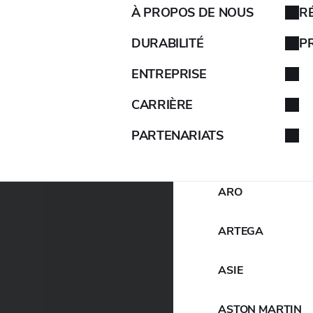
À PROPOS DE NOUS
R
recken-Serie.
AIXAM
DURABILITÉ
P
ES DE LECTURE
ENTREPRISE
ALFA ROMEO
CARRIÈRE
ALPINA
PARTENARIATS
ALPINE
ARO
ARTEGA
ASIE
ASTON MARTIN