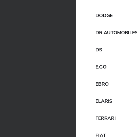
DODGE
DR AUTOMOBILE
DS
E.GO
EBRO
ELARIS
FERRARI
FIAT