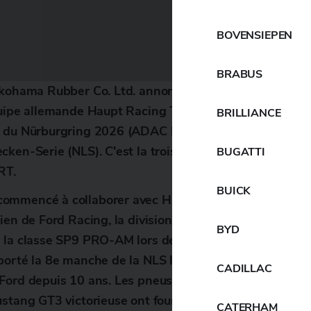
BOVENSIEPEN
BRABUS
okohama Rubber Co. Ltd. annonce qu'il a renouvelé son
uipe allemande Haupt Racing Team (HRT) et vise des vi
BRILLIANCE
s du Nürburgring 2026 (ADAC RAVENOL 24h Nürburgrin
cken-Serie (NLS). C'est la troisième année consécuti
BUGATTI
RT.
BUICK
ommencé à collaborer avec HRT en 2024, et la saison
ien de Ford Racing, la division course de Ford Motor 
BYD
 la classe SP9 PRO-AM lors des 24 heures du Nürburgr
orté la 8e manche de la NLS l'année dernière, la premi
CADILLAC
 Ford depuis 10 ans. Les pneus de course ADVAN de 
stang GT3 victorieuse ont fourni les performances de 
CATERHAM