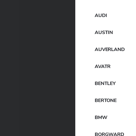
AUDI
AUSTIN
AUVERLAND
AVATR
BENTLEY
BERTONE
BMW
BORGWARD