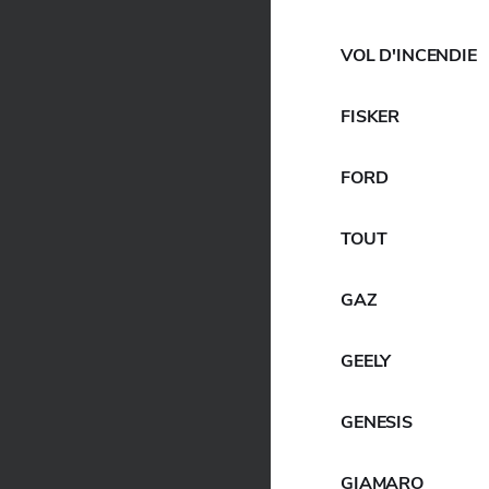
VOL D'INCENDIE
FISKER
FORD
TOUT
GAZ
GEELY
GENESIS
GIAMARO