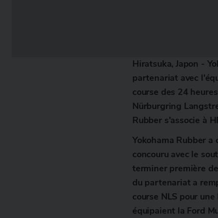
Hiratsuka, Japon - Y
partenariat avec l'éq
course des 24 heure
Nürburgring Langstre
Rubber s'associe à H
Yokohama Rubber a c
concouru avec le sout
terminer première de
du partenariat a remp
course NLS pour une
équipaient la Ford Mu