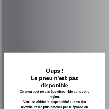
IM MOTORS
INEOS
INFINITI
IRAN KHODRO
ISUZU
Oups !
IVECO
Le pneu n'est pas
disponible
JAC
Ce pneu peut ne pas être disponible dans votre
région.
JAECOO
Veuillez vérifier la disponibilité auprès des
revendeurs les plus proches par téléphone ou