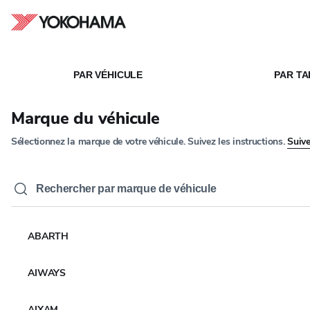
Étape
1
de
5
RÉGLEMENTATION
ÉTIQUETTES DES
PAR VÉHICULE
PAR TA
ACCUEIL
DES
/
/
PNEUMATIQUES DE
PNEUMATIQUES
L'UE
Marque du véhicule
Étiquettes des
Sélectionnez la marque de votre véhicule. Suivez les instructions.
Suive
pneumatiques
de l'UE
ABARTH
AIWAYS
Sélectionnez la taille de votre pneu pour
connaître les caractéristiques de l'étiquette UE
AIXAM