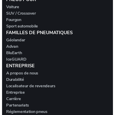
DALLARA
Voiture
SUV / Crossover
DE TOMASO
Fourgon
Sport automobile
DEEPAL
FAMILLES DE PNEUMATIQUES
Géolandar
DELOREAN
Advan
BluEarth
DENZA
IceGUARD
ENTREPRISE
DEVINCI
A propos de nous
Durabilité
DODGE
Localisateur de revendeurs
Entreprise
DR AUTOMOBILES
Carrière
Partenariats
Réglementation pneus
DS