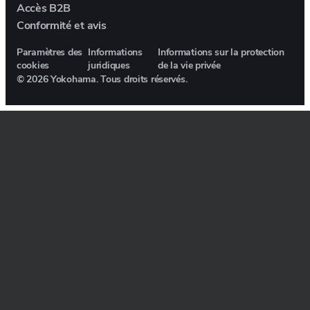
Accès B2B
Conformité et avis
E.GO
Paramètres des
Informations
Informations sur la protection
EBRO
cookies
juridiques
de la vie privée
© 2026 Yokohama. Tous droits réservés.
ELARIS
FERRARI
FIAT
VOL D'INCENDIE
FISKER
FORD