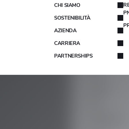
R
CHI SIAMO
AIXAM
P
SOSTENIBILITÀ
ALFA ROMEO
P
AZIENDA
ALPINA
CARRIERA
PARTNERSHIPS
ALPINO
ARO
ARTEGA
ASIA
ASTON MARTIN