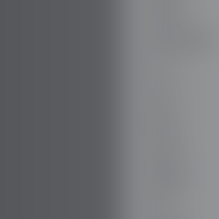
DODGE
DR AUTOMOBILI
DS
E.GO
EBRO
ELARIS
FERRARI
FIAT