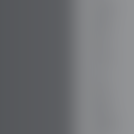
VOLANO
FISKER
FORD
TUTTO
GAZ
GEELY
GENESI
GIAMARO