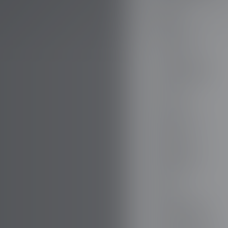
AUDI
AUSTIN
AUVERLAND
AVATR
BENTLEY
BERTONE
BMW
BORGWARD