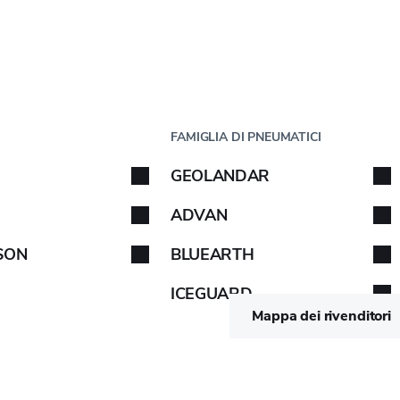
Passo
1
di
5
UTO
PER DIMENSIONE
FAMIGLIA DI PNEUMATICI
uto
GEOLANDAR
a tua auto. Segui le istruzioni.
Seguire le istruzioni.
O
ADVAN
SON
BLUEARTH
GRADO DI ETICHETTATURA UE
ICEGUARD
3PMSF
-
VISTA
Mappa dei rivenditori
3PMSF
-
VISTA
3PMSF
-
VISTA