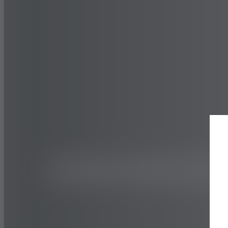
CAMION E AUTOBUS
REGIONALE
INVERNO
125T