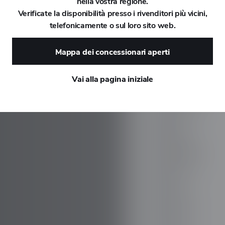
nella vostra regione.
Verificate la disponibilità presso i rivenditori più vicini,
DAEWOO
telefonicamente o sul loro sito web.
DAIHATSU
Mappa dei concessionari aperti
DALLARA
Vai alla pagina iniziale
DE TOMASO
DEEPAL
DELOREAN
DENZA
DEVINCI