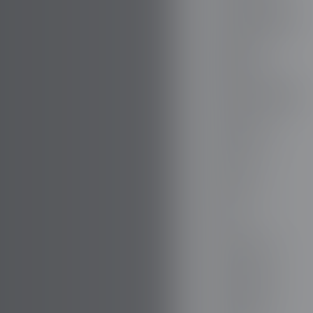
BOVENSIEPEN
BRABUS
BRILLANTEZZA
BUGATTI
BUICK
BYD
CADILLAC
CATERMA