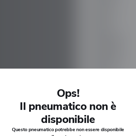
CHANA
CHERY
CHEVROLET
CHRYSLER
CIRELLI
Ops!
CITROEN
Il pneumatico non è
CUPRA
disponibile
DACIA
Questo pneumatico potrebbe non essere disponibile