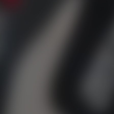
DODGE
DR AUTOMOBILE
DS
E.GO
EBRO
ELARIS
FERRARI
FIAT