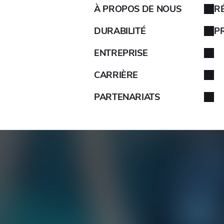
À PROPOS DE NOUS
R
AIXAM
DURABILITÉ
P
ENTREPRISE
ALFA ROMEO
CARRIÈRE
ALPINA
PARTENARIATS
ALPINE
ARO
ARTEGA
ASIE
ASTON MARTIN