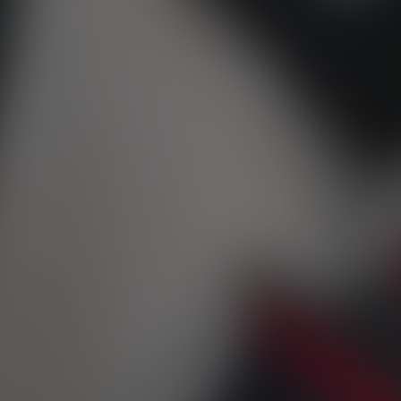
VOL D'INCENDIE
FISKER
FORD
TOUT
GAZ
GEELY
GENESIS
GIAMARO