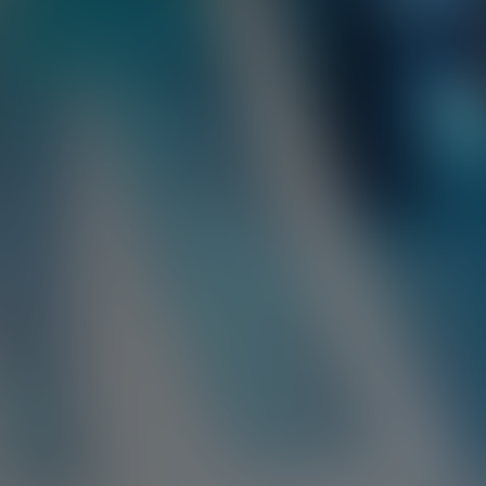
AUDI
AUSTIN
AUVERLAND
AVATR
BENTLEY
BERTONE
BMW
BORGWARD