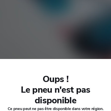
CHANA
CHERY
CHEVROLET
CHRYSLER
CIRELLI
Oups !
CITROEN
Le pneu n'est pas
035
CUPRA
disponible
Ce pneu peut ne pas être disponible dans votre région.
DACIA