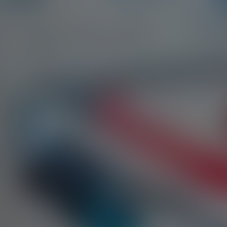
BOVENSIEPEN
BRABUS
BRILLIANCE
BUGATTI
BUICK
BYD
CADILLAC
CATERHAM