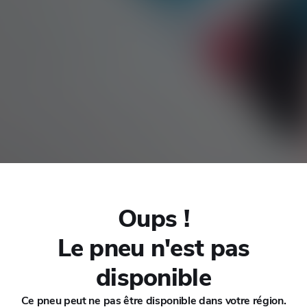
CHANA
CHERY
CHEVROLET
CHRYSLER
CIRELLI
Oups !
CITROEN
Le pneu n'est pas
036
CUPRA
disponible
Ce pneu peut ne pas être disponible dans votre région.
DACIA