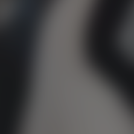
DODGE
DR AUTOMOBILE
DS
E.GO
EBRO
ELARIS
FERRARI
FIAT