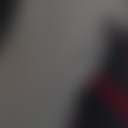
VOL D'INCENDIE
FISKER
FORD
TOUT
GAZ
GEELY
GENESIS
GIAMARO