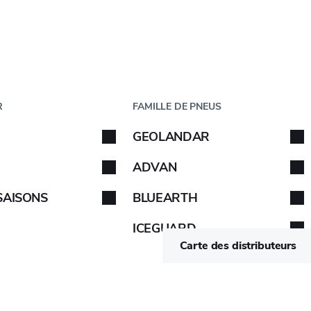
Étape
1
de
5
ICULE
PAR TAILLE
R
FAMILLE DE PNEUS
éhicule
GEOLANDAR
de votre véhicule. Suivez les instructions.
Suivez les
ADVAN
LARGEUR DE LA SECTION
LARGEUR DE LA JANTE
SAISONS
BLUEARTH
(MM)
(MM)
ICEGUARD
206
6.5
Carte des distributeurs
224
7
195
6