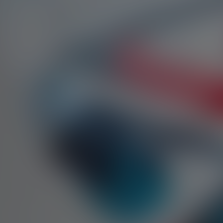
BOVENSIEPEN
BRABUS
BRILLIANCE
BUGATTI
BUICK
BYD
CADILLAC
CATERHAM