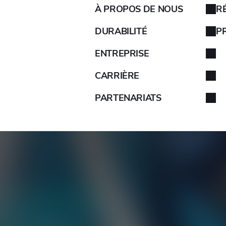
À PROPOS DE NOUS
R
AIXAM
DURABILITÉ
P
ENTREPRISE
ALFA ROMEO
CARRIÈRE
ALPINA
PARTENARIATS
ALPINE
ARO
ARTEGA
ASIE
ASTON MARTIN