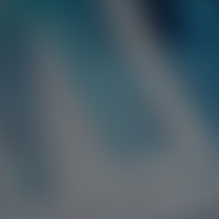
AUDI
AUSTIN
AUVERLAND
AVATR
BENTLEY
BERTONE
BMW
BORGWARD