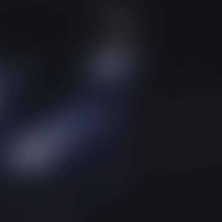
DODGE
DR AUTOMOBILE
DS
E.GO
EBRO
ELARIS
FERRARI
FIAT