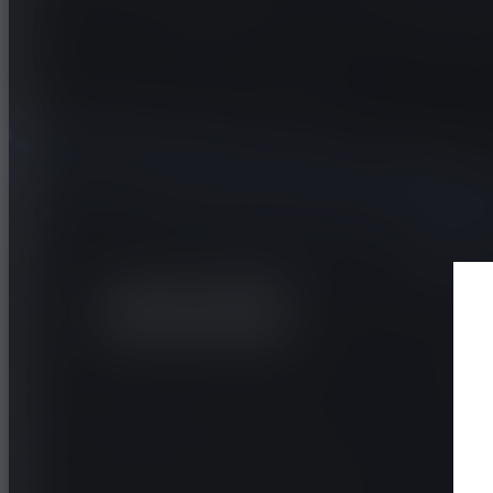
VOITURE
LE SPORT
ADVAN N
AD09