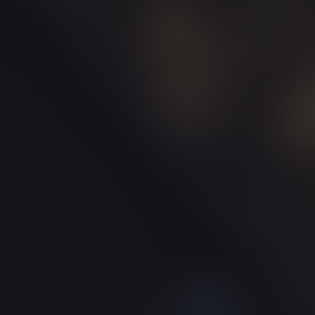
AUDI
AUSTIN
AUVERLAND
AVATR
BENTLEY
BERTONE
BMW
BORGWARD