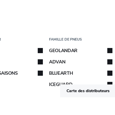
Étape
1
de
5
ICULE
PAR TAILLE
R
FAMILLE DE PNEUS
éhicule
GEOLANDAR
de votre véhicule. Suivez les instructions.
Suivez les
ADVAN
SAISONS
BLUEARTH
LABEL DE QUALITÉ DE L'UE
ICEGUARD
-
-
VOIR
Carte des distributeurs
-
-
VOIR