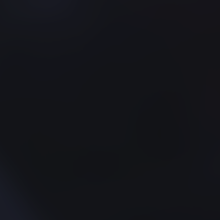
VOL D'INCENDIE
FISKER
FORD
TOUT
GAZ
GEELY
GENESIS
GIAMARO