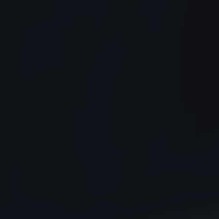
VOL D'INCENDIE
FISKER
FORD
TOUT
GAZ
GEELY
GENESIS
GIAMARO