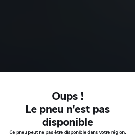
CHANA
CHERY
CHEVROLET
CHRYSLER
CIRELLI
ort
Oups !
CITROEN
Le pneu n'est pas
CUPRA
disponible
Ce pneu peut ne pas être disponible dans votre région.
DACIA