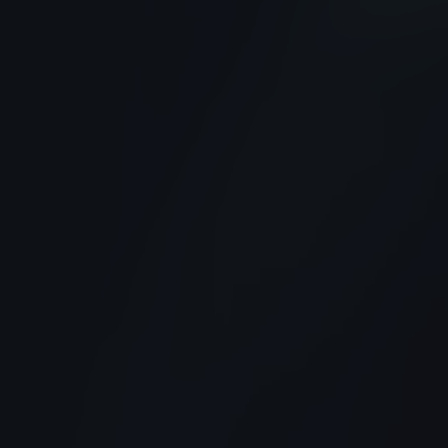
DODGE
DR AUTOMOBILE
DS
E.GO
EBRO
ELARIS
FERRARI
FIAT