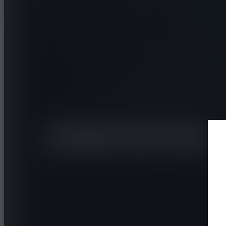
SUV / CROSSOVER
LE SPORT
TOURING
ADVAN Sp
V107 SUV