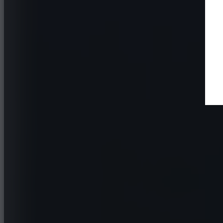
Des performances sportives avec un confort prem
design haut de gamme
Trouver un revendeur