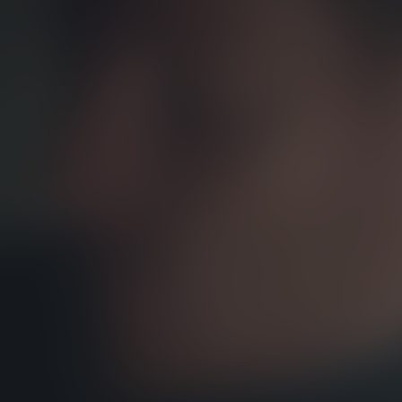
AUDI
AUSTIN
AUVERLAND
AVATR
BENTLEY
BERTONE
BMW
BORGWARD