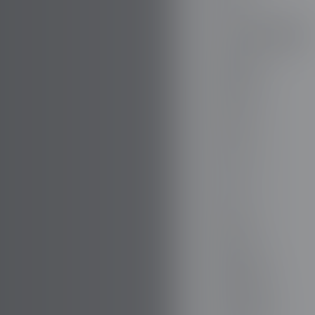
VOL D'INCENDIE
FISKER
FORD
TOUT
GAZ
GEELY
GENESIS
GIAMARO