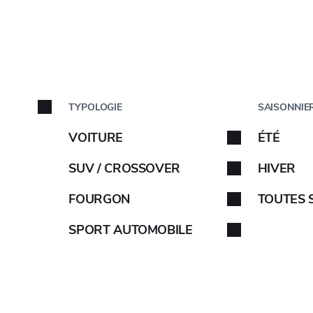
ns du SY397
PAR VÉH
TYPOLOGIE
SAISONNIE
Marque du v
VOITURE
ÉTÉ
Sélectionnez la marque 
SUV / CROSSOVER
HIVER
instructions.
FOURGON
TOUTES 
INFO OE
SPORT AUTOMOBILE
-
E
C
74D
ABARTH
-
E
C
74D
-
E
C
74D
AIWAYS