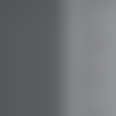
AUDI
AUSTIN
AUVERLAND
AVATR
BENTLEY
BERTONE
BMW
BORGWARD