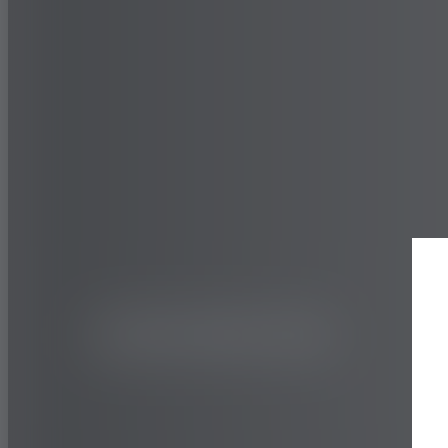
CAMIONS ET AUTOBUS
HIVER
SY397