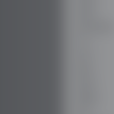
DODGE
DR AUTOMOBILE
DS
E.GO
EBRO
ELARIS
FERRARI
FIAT