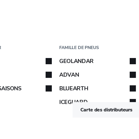
Étape
1
de
5
ICULE
PAR TAILLE
R
FAMILLE DE PNEUS
éhicule
GEOLANDAR
de votre véhicule. Suivez les instructions.
Suivez les
ADVAN
SAISONS
BLUEARTH
LABEL DE QUALITÉ DE L'U
ICEGUARD
B/B
3PMSF
-
VOIR
Carte des distributeurs
B/B
3PMSF
-
VOIR
B/B
3PMSF
-
VOIR