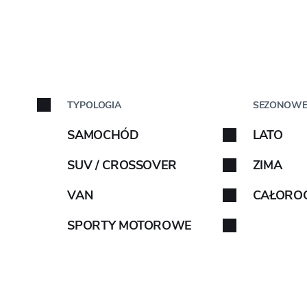
SAMOCH
UKIWANIA
TYPOLOGIA
SEZONOW
Marka samo
SAMOCHÓD
LATO
Wybierz markę samoch
SUV / CROSSOVER
ZIMA
z instrukcjami.
VAN
CAŁORO
SPORTY MOTOROWE
ABARTH
AIWAYS