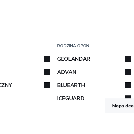
Krok
1
z
5
ODEM
WEDŁUG ROZMIARU
E
RODZINA OPON
chodu
GEOLANDAR
odu. Postępuj zgodnie z instrukcjami.
Postępuj zgodnie
ADVAN
CZNY
BLUEARTH
ICEGUARD
Mapa dea