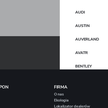
AUDI
AUSTIN
AUVERLAND
AVATR
BENTLEY
BERTONE
OPON
FIRMA
BMW
O nas
Ekologia
Lokalizator dealerów
BORGWARD