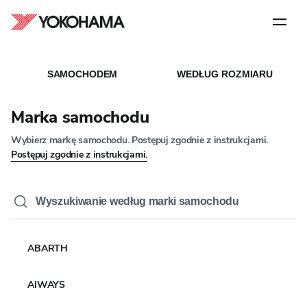
Krok
1
z
5
STRONA GŁÓWNA
WSZYSTKIE OPONY
/
/
WYNIKI PORÓWNANIA
SAMOCHODEM
WEDŁUG ROZMIARU
Wyniki porównania
Marka samochodu
Wybierz markę samochodu. Postępuj zgodnie z instrukcjami.
Postępuj zgodnie z instrukcjami.
Twoja lista porównawcza jest pusta
ABARTH
Zacznij dodawać produkty, aby porównać ich funkcje i korzyści
Powrót do katalogu opon
AIWAYS