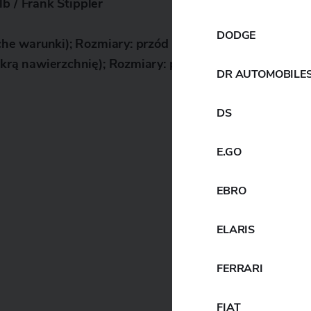
b / Frank Stippler
DODGE
e warunki); Rozmiary: przód 300/680R18, tył 330/7
ą nawierzchnię); Rozmiary: przód 300/680R18, tył
DR AUTOMOBILE
DS
E.GO
EBRO
ELARIS
FERRARI
FIAT