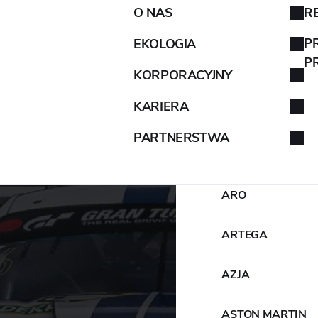
O NAS
R
AIXAM
P
EKOLOGIA
P
KORPORACYJNY
ALFA ROMEO
KARIERA
ALPINA
PARTNERSTWA
ALPINE
ARO
ARTEGA
AZJA
ASTON MARTIN