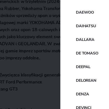
umenckich w trzyletnim (2024-2026) średnioterminow
a Rubber, Yokohama Transformation 2026 (YX2026), 
DAEWOO
źników sprzedaży opon o wysokiej wartości dodanej 
j flagowej marki YOKOHAMA ADVAN, marki GEOLANDA
DAIHATSU
wych oraz opon 18-calowych i większych. Yokohama Ru
ch jako kluczowy element swoich wysiłków na rzecz 
DALLARA
 ADVAN i GEOLANDAR. W związku z tym Yokohama R
iej gamie imprez sportów motorowych na całym świeci
DE TOMASO
 po imprezy oddolne.
DEEPAL
Zwycięzca klasyfikacji generalnej i zwycięzca klasy SP
DELOREAN
T Ford Performance
tang GT3
DENZA
DEVINCI