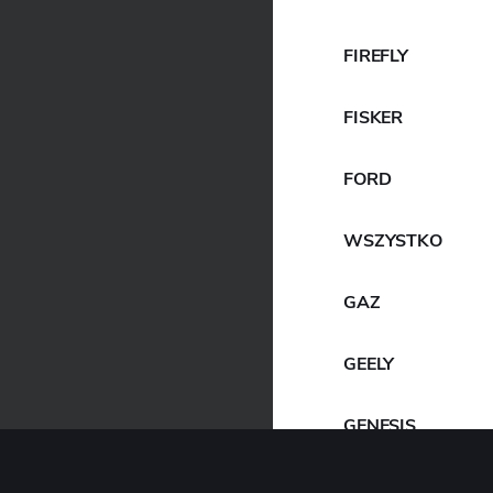
FIREFLY
FISKER
FORD
WSZYSTKO
GAZ
GEELY
GENESIS
GIAMARO