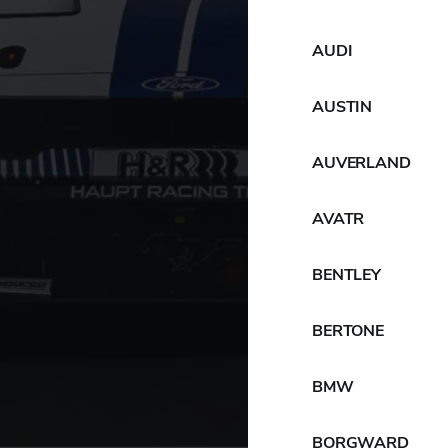
AUDI
AUSTIN
AUVERLAND
AVATR
BENTLEY
BERTONE
BMW
BORGWARD