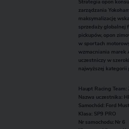
Strategia opon kons
zarządzania Yokoham
maksymalizację wska
sprzedaży globalne
pickupów, opon zimo
w sportach motorowy
wzmacniania marek
uczestniczy w szerok
najwyższej kategorii
Haupt Racing Team:
Nazwa uczestnika:
HR
Samochód:
Ford Mus
Klasa:
SP9 PRO
Nr samochodu:
Nr 6