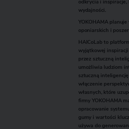
odkrycia i inspiracj
wydajności.
YOKOHAMA planuje wy
oponiarskich i posz
HAICoLab to platform
wyjątkowej inspiracj
przez sztuczną intel
umożliwia ludziom i
sztuczną inteligencj
włączenie perspektyw 
własnych, które uzupe
firmy YOKOHAMA maj
opracowanie systemu 
gumy i wartości klucz
używa do generowani