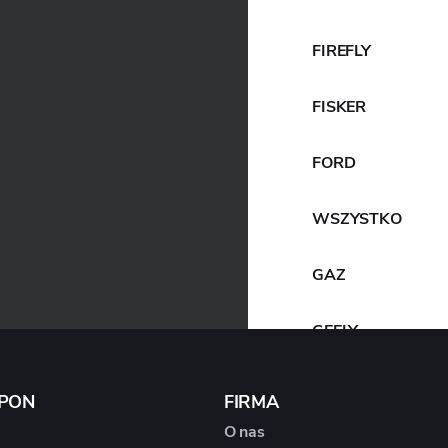
FIREFLY
FISKER
FORD
WSZYSTKO
GAZ
GEELY
GENESIS
OPON
FIRMA
O nas
GIAMARO