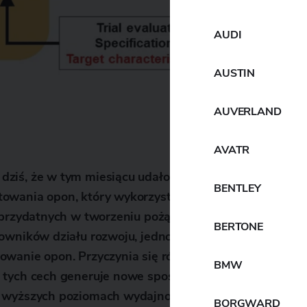
AUDI
AUSTIN
AUVERLAND
AVATR
ziś, że w tym miesiącu udało jej się opracować włas
BENTLEY
wania opon, który wykorzystuje eXplainable AI (XAI
i przydatnych w tworzeniu pożądanych cech opon. Sys
BERTONE
cowników działu rozwoju, jednocześnie ułatwiając mn
wanie opon. Przyczynia się również do szybszego roz
BMW
tych cech generuje nowe spostrzeżenia i inspiracje, 
 wyższych poziomach wydajności.
BORGWARD