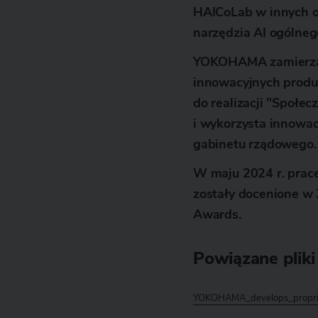
HAICoLab w innych o
narzędzia AI ogólne
YOKOHAMA zamierza 
innowacyjnych produ
do realizacji "Społe
i wykorzysta innowacy
gabinetu rządowego.
W maju 2024 r. pra
zostały docenione w 
Awards.
Powiązane pliki
YOKOHAMA_develops_propriet