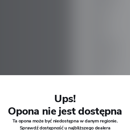
CHANA
CHERY
CHEVROLET
CHRYSLER
CIRELLI
EOVA
Ups!
CITROEN
Opona nie jest dostępna
CUPRA
Ta opona może być niedostępna w danym regionie.
Sprawdź dostępność u najbliższego dealera
DACIA