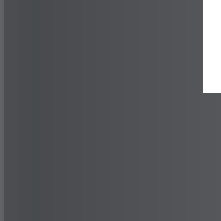
Przyczepność „wgryzania się” w asfalt
Znajdź dealera