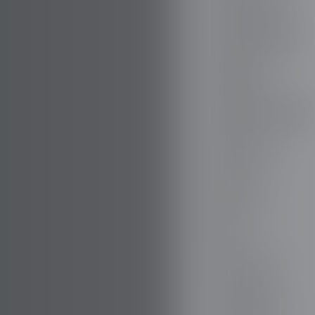
BOVENSIEPEN
BRABUS
BŁYSKOTLIWOŚĆ
BUGATTI
BUICK
BYD
CADILLAC
CATERHAM