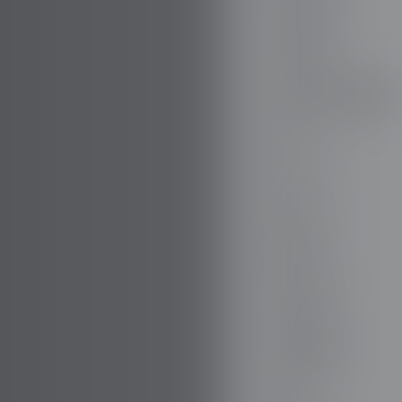
DODGE
DR AUTOMOBILE
DS
E.GO
EBRO
ELARIS
FERRARI
FIAT