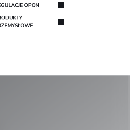
EGULACJE OPON
RODUKTY
RZEMYSŁOWE