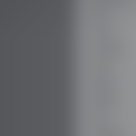
AUDI
AUSTIN
AUVERLAND
AVATR
BENTLEY
BERTONE
BMW
BORGWARD