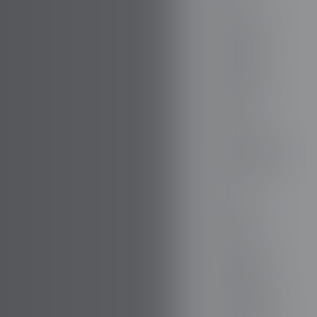
FIREFLY
FISKER
FORD
WSZYSTKO
GAZ
GEELY
GENESIS
GIAMARO