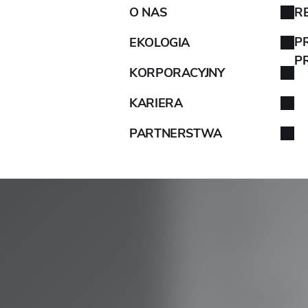
O NAS
R
AIXAM
P
EKOLOGIA
P
KORPORACYJNY
ALFA ROMEO
KARIERA
ALPINA
PARTNERSTWA
ALPINE
ARO
ARTEGA
AZJA
ASTON MARTIN