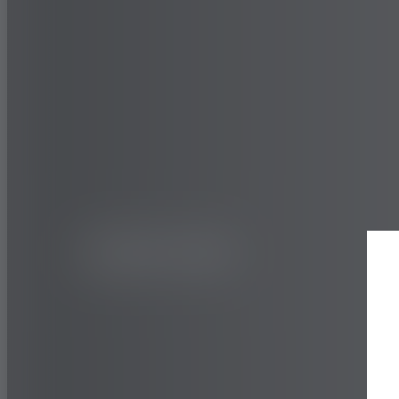
SAMOCHÓD
SPORT
ADVAN N
AD08RS