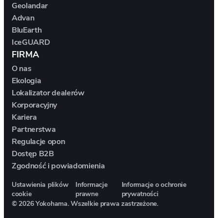
Geolandar
DALLARA
Advan
BluEarth
DE TOMASO
IceGUARD
FIRMA
DEEPAL
O nas
Ekologia
Lokalizator dealerów
DELOREAN
Korporacyjny
Kariera
DENZA
Partnerstwa
Regulacje opon
DEVINCI
Dostęp B2B
Zgodność i powiadomienia
DODGE
Ustawienia plików
Informacje
Informacje o ochronie
cookie
prawne
prywatności
DR AUTOMOBILES
© 2026 Yokohama. Wszelkie prawa zastrzeżone.