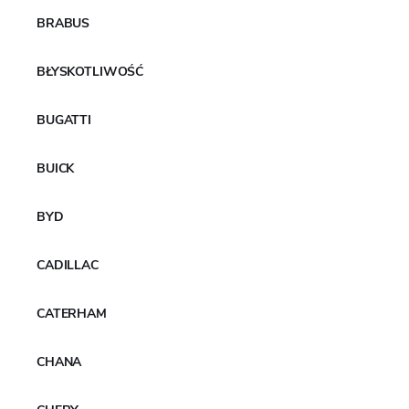
kształtu, typ konstrukcji, średnicę obręczy i indeks
BRABUS
prędkości nośnej.
BŁYSKOTLIWOŚĆ
BUGATTI
BUICK
BYD
CADILLAC
CATERHAM
1
Szerokość opony
CHANA
2
Współczynnik proporcji