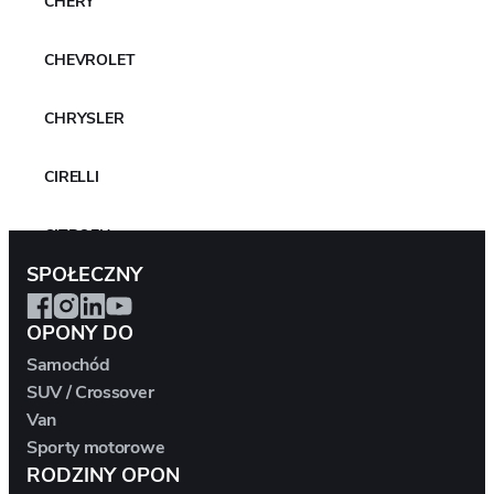
CHERY
3
Średnica obręczy
4
CHEVROLET
Wskaźnik prędkości ładowania
CHRYSLER
CIRELLI
CITROEN
SPOŁECZNY
CUPRA
OPONY DO
DACIA
Samochód
SUV / Crossover
DAEWOO
Van
Sporty motorowe
DAIHATSU
RODZINY OPON