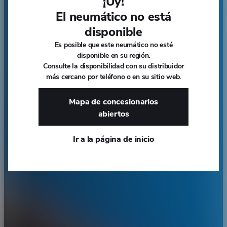
¡Uy!
El neumático no está
IM MOTORS
disponible
Es posible que este neumático no esté
INEOS
disponible en su región.
Consulte la disponibilidad con su distribuidor
INFINITI
más cercano por teléfono o en su sitio web.
IRÁN KHODRO
Mapa de concesionarios
abiertos
ISUZU
Ir a la página de inicio
IVECO
JAC
JAECOO