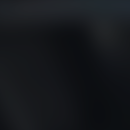
DODGE
DR AUTOMOBILE
DS
E.GO
EBRO
ELARIS
FERRARI
FIAT