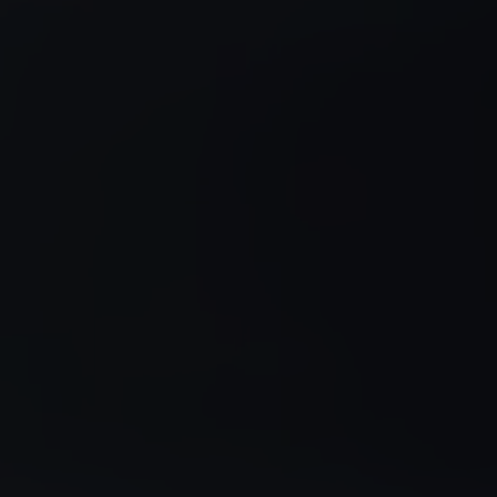
AUDI
AUSTIN
AUVERLAND
AVATR
BENTLEY
BERTONE
BMW
BORGWARD