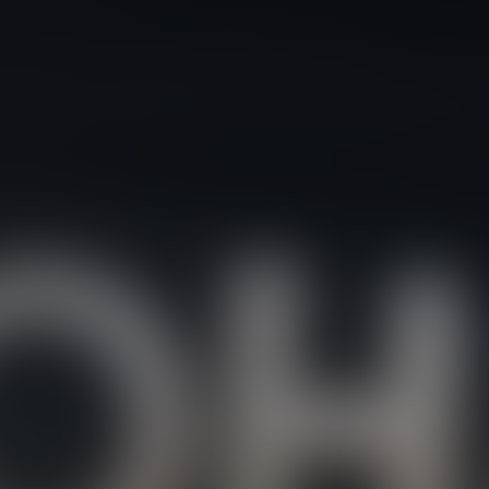
BOVENSIEPEN
BRABUS
BRILLANTE
BUGATTI
BUICK
BYD
CADILLAC
CATERHAM