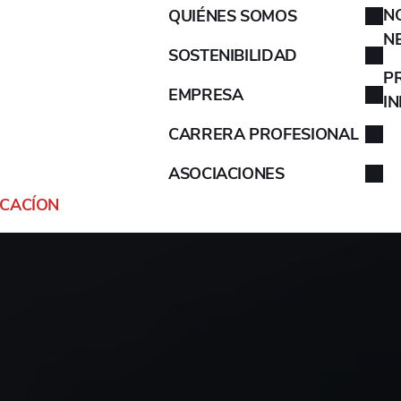
N
QUIÉNES SOMOS
AIXAM
N
SOSTENIBILIDAD
ALFA ROMEO
P
EMPRESA
I
ALPINA
CARRERA PROFESIONAL
ASOCIACIONES
ALPINE
ICACÍON
ARO
ARTEGA
ASIA
ASTON MARTIN