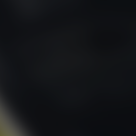
FIREFLY
FISKER
FORD
PARA TODO
GAZ
GEELY
GENESIS
GIAMARO