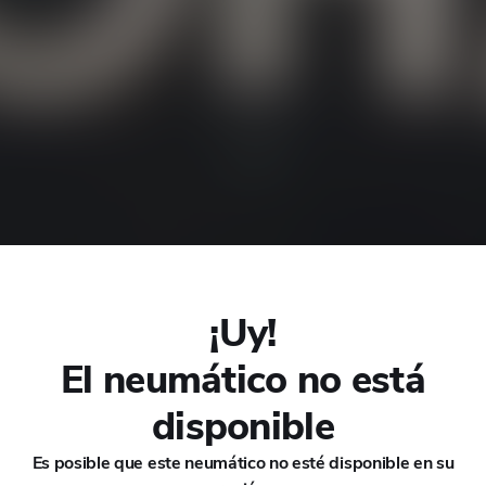
CHANA
CHERY
CHEVROLET
CHRYSLER
CIRELLI
¡Uy!
CITROEN
El neumático no está
031
CUPRA
disponible
DACIA
Es posible que este neumático no esté disponible en su