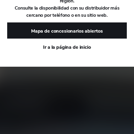
región.
Consulte la disponibilidad con su distribuidor más
DAEWOO
cercano por teléfono o en su sitio web.
DAIHATSU
Mapa de concesionarios abiertos
DALLARA
Ir a la página de inicio
DE TOMASO
DEEPAL
DELOREAN
DENZA
DEVINCI