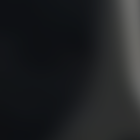
DODGE
DR AUTOMOBILE
DS
E.GO
EBRO
ELARIS
FERRARI
FIAT