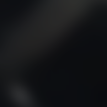
FIREFLY
FISKER
FORD
PARA TODO
GAZ
GEELY
GENESIS
GIAMARO