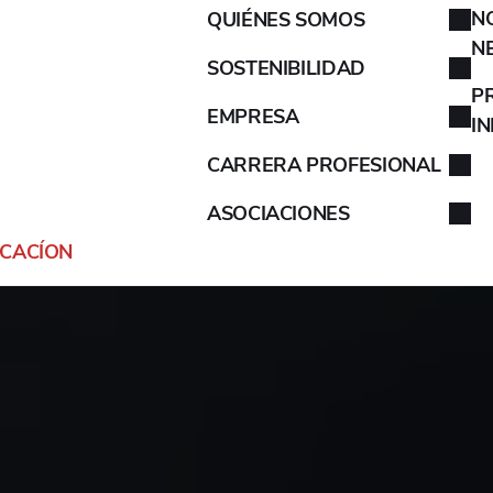
199
N
QUIÉNES SOMOS
AIXAM
N
SOSTENIBILIDAD
ALFA ROMEO
P
EMPRESA
I
ALPINA
CARRERA PROFESIONAL
ASOCIACIONES
ALPINE
ICACÍON
ARO
ARTEGA
ASIA
ASTON MARTIN