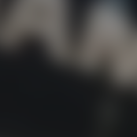
BOVENSIEPEN
BRABUS
BRILLANTE
BUGATTI
BUICK
BYD
CADILLAC
CATERHAM