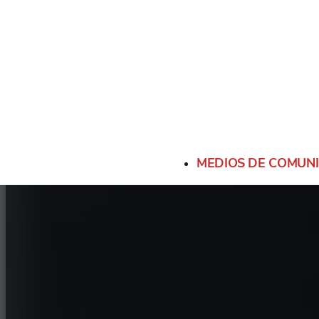
190/560R15
N2457
560
MEDIOS DE COMUN