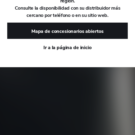
región.
Consulte la disponibilidad con su distribuidor más
DAEWOO
cercano por teléfono o en su sitio web.
DAIHATSU
Mapa de concesionarios abiertos
DALLARA
Ir a la página de inicio
DE TOMASO
DEEPAL
DELOREAN
DENZA
DEVINCI