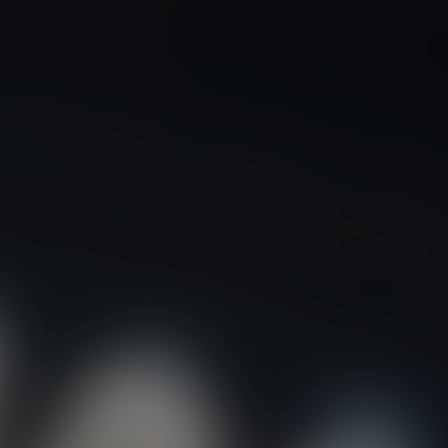
AUDI
AUSTIN
AUVERLAND
AVATR
BENTLEY
BERTONE
BMW
BORGWARD