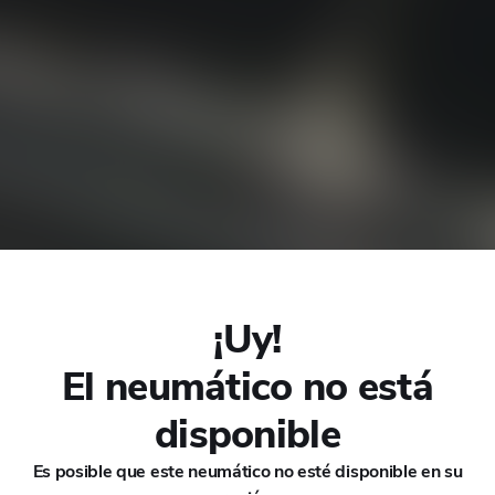
CHANA
CHERY
CHEVROLET
CHRYSLER
CIRELLI
¡Uy!
CITROEN
El neumático no está
006
CUPRA
disponible
DACIA
Es posible que este neumático no esté disponible en su