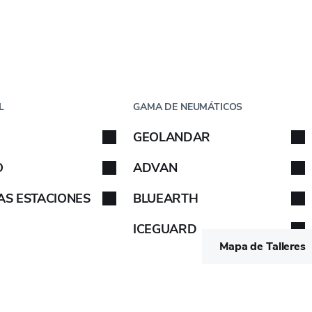
Paso
1
de
5
CHE
POR TAMAÑO
L
GAMA DE NEUMÁTICOS
che
GEOLANDAR
 tu coche. Sigue las instrucciones.
Sigue las instrucciones.
O
ADVAN
AS ESTACIONES
BLUEARTH
ICEGUARD
URA DE SECCIÓN
(MM)
ANCHURA DE LLANTA RECOMENDA
Mapa de Talleres
210
7