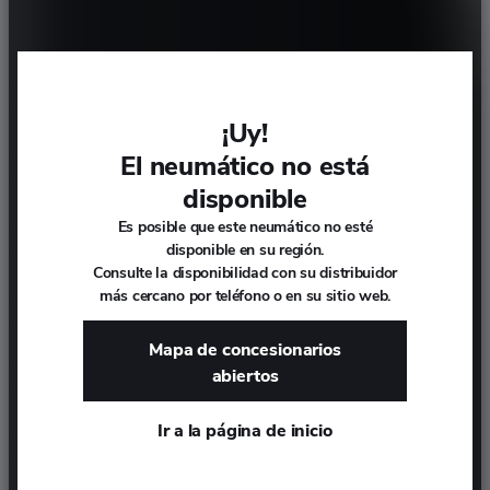
LAMBORGHINI
LANCIA
¡Uy!
El neumático no está
LAND ROVER
disponible
LEAPMOTOR
Es posible que este neumático no esté
disponible en su región.
Consulte la disponibilidad con su distribuidor
LEVC
más cercano por teléfono o en su sitio web.
LEXUS
Mapa de concesionarios
abiertos
LIFAN
Ir a la página de inicio
LIGIER