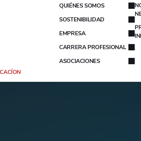
N
QUIÉNES SOMOS
AIXAM
N
SOSTENIBILIDAD
ALFA ROMEO
P
EMPRESA
I
ALPINA
CARRERA PROFESIONAL
ASOCIACIONES
ALPINE
ICACÍON
ARO
ARTEGA
ASIA
ASTON MARTIN