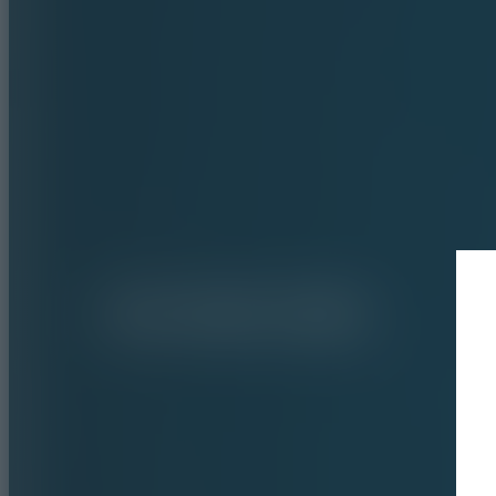
COCHE
DEPORTE
TURISMO
ADVAN Sp
V108