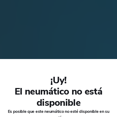
CHANA
CHERY
CHEVROLET
CHRYSLER
CIRELLI
¡Uy!
ort EV
CITROEN
El neumático no está
CUPRA
disponible
DACIA
Es posible que este neumático no esté disponible en su