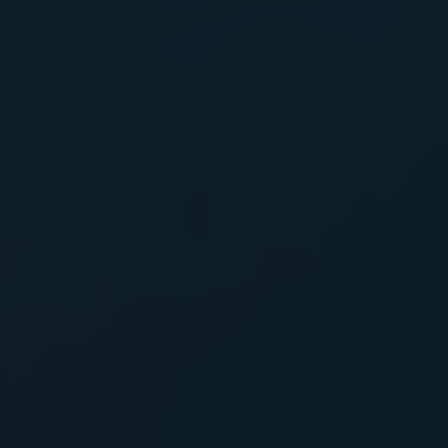
FIREFLY
FISKER
FORD
PARA TODO
GAZ
GEELY
GENESIS
GIAMARO