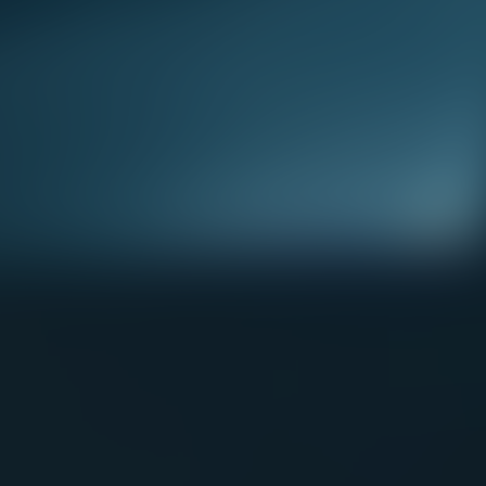
DODGE
DR AUTOMOBILE
DS
E.GO
EBRO
ELARIS
FERRARI
FIAT