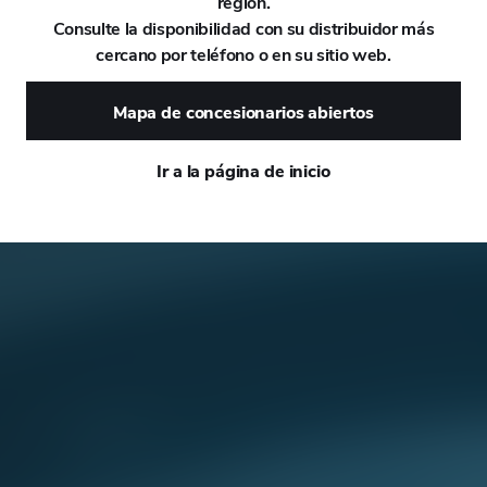
región.
para vehículos eléctricos
Consulte la disponibilidad con su distribuidor más
DAEWOO
cercano por teléfono o en su sitio web.
DAIHATSU
Mapa de concesionarios abiertos
DALLARA
Ir a la página de inicio
DE TOMASO
DEEPAL
DELOREAN
DENZA
DEVINCI