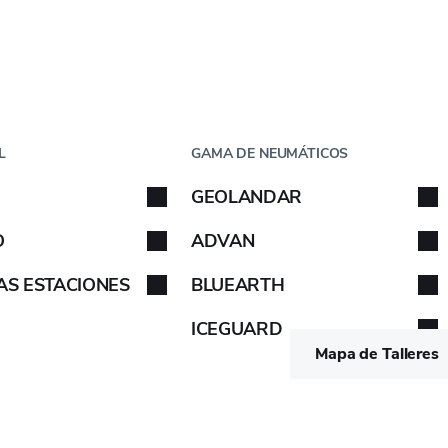
Paso
1
de
5
08
CHE
POR TAMAÑO
L
GAMA DE NEUMÁTICOS
che
GEOLANDAR
 tu coche. Sigue las instrucciones.
Sigue las instrucciones.
O
ADVAN
AS ESTACIONES
BLUEARTH
ETIQUETA EUROPEA
ICEGUARD
-
-
VER
Mapa de Talleres