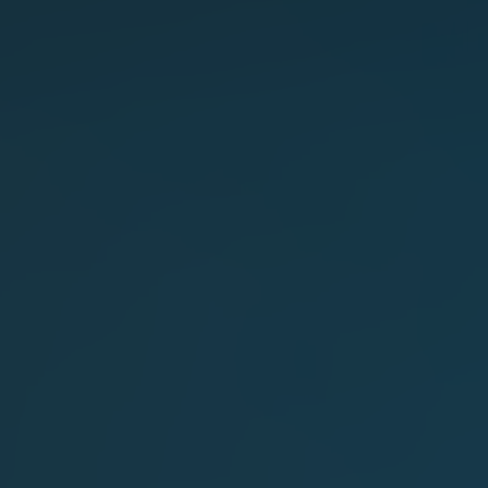
AUDI
AUSTIN
AUVERLAND
AVATR
BENTLEY
BERTONE
BMW
BORGWARD