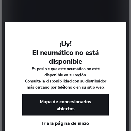
LAMBORGHINI
LANCIA
¡Uy!
LAND ROVER
El neumático no está
disponible
LEAPMOTOR
Es posible que este neumático no esté
disponible en su región.
LEVC
Consulte la disponibilidad con su distribuidor
más cercano por teléfono o en su sitio web.
LEXUS
Mapa de concesionarios
LIFAN
abiertos
LIGIER
Ir a la página de inicio