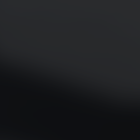
BOVENSIEPEN
BRABUS
BŁYSKOTLIWOŚĆ
BUGATTI
BUICK
BYD
CADILLAC
CATERHAM