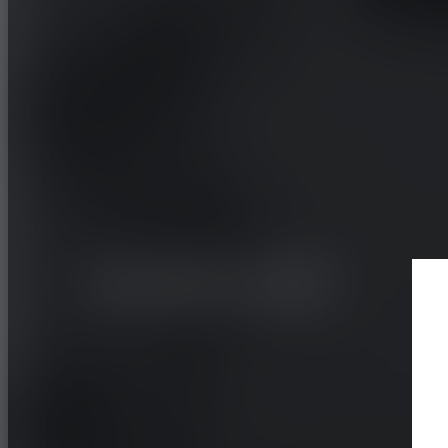
SUV / CROSSOVER
OFF ROAD
GEOLAND
MT G005