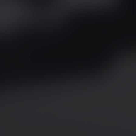
AUDI
AUSTIN
AUVERLAND
AVATR
BENTLEY
BERTONE
BMW
BORGWARD