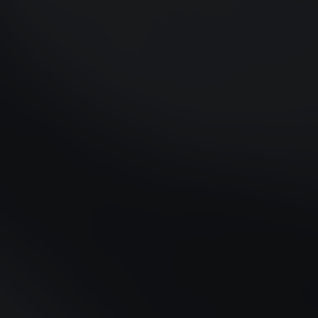
FIREFLY
FISKER
FORD
WSZYSTKO
GAZ
GEELY
GENESIS
GIAMARO