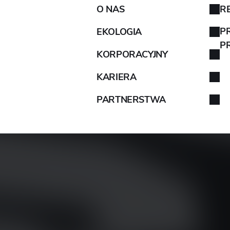
O NAS
R
AIXAM
P
EKOLOGIA
P
KORPORACYJNY
ALFA ROMEO
KARIERA
ALPINA
PARTNERSTWA
ALPINE
ARO
ARTEGA
AZJA
ASTON MARTIN