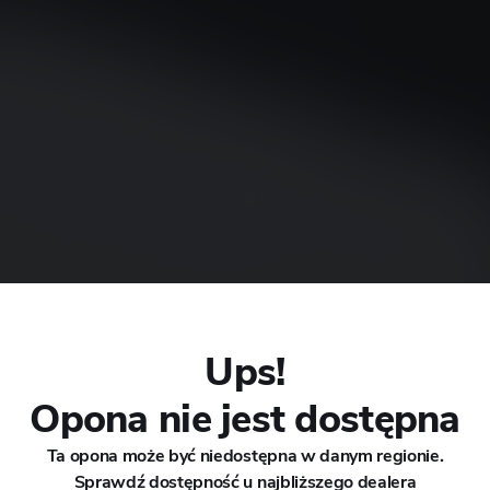
CHANA
CHERY
CHEVROLET
CHRYSLER
CIRELLI
AR X-
Ups!
CITROEN
Opona nie jest dostępna
CUPRA
Ta opona może być niedostępna w danym regionie.
Sprawdź dostępność u najbliższego dealera
DACIA