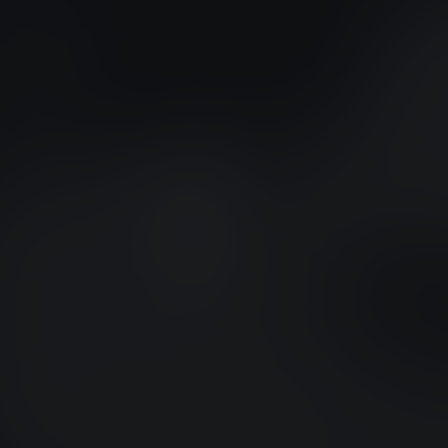
DODGE
DR AUTOMOBILE
DS
E.GO
EBRO
ELARIS
FERRARI
FIAT