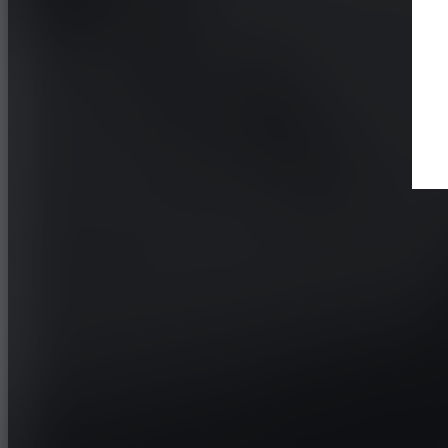
Trakcja terenowa i ekstremalna konstrukcja
Znajdź dealera