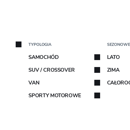
 GEOLANDAR X-MT G005
SAMOCH
MT G005
TYPOLOGIA
SEZONOW
Marka samo
SAMOCHÓD
LATO
Wybierz markę samoch
SUV / CROSSOVER
ZIMA
z instrukcjami.
VAN
CAŁORO
INFORMACJE OE
SPORTY MOTOROWE
-
-
-
-
ABARTH
AIWAYS