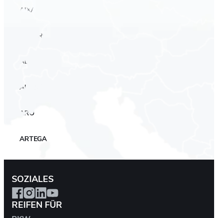
AIXAM
ALFA ROMEO
ALPINA
ALPINE
ARO
ARTEGA
ASIEN
SOZIALES
ASTON MARTIN
REIFEN FÜR
AUDI