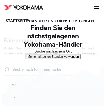
Schritt
1
von
5
STARTSEITE
/
HÄNDLER UND DIENSTLEISTUNGEN
Finden Sie den
NACH FAHRZEUG
NACH GRÖSSE
nächstgelegenen
Fahrzeugmarke
Yokohama-Händler
Wählen Sie bitte Ihre Fahrzeugmarke. Wenn Sie unsicher sind,
Suche nach einem Ort
nutzen Sie bitte unsere Suchhilfe.
Befolgen Sie die Anweisungen.
Meinen aktuellen Standort verwenden
ABARTH
AIWAYS