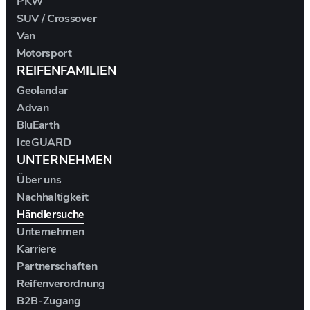
PKW
SUV / Crossover
AUSTIN
Van
Motorsport
REIFENFAMILIEN
AUVERLAND
Geolandar
Advan
AVATR
BluEarth
IceGUARD
BENTLEY
UNTERNEHMEN
Über uns
BERTONE
Nachhaltigkeit
Händlersuche
BMW
Unternehmen
Karriere
BORGWARD
Partnerschaften
Reifenverordnung
BOVENSIEPEN
B2B-Zugang