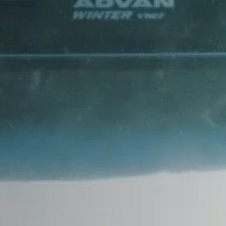
CHANA
CHERY
CHEVROLET
CHRYSLER
CIRELLI
CITROEN
CUPRA
DACIA