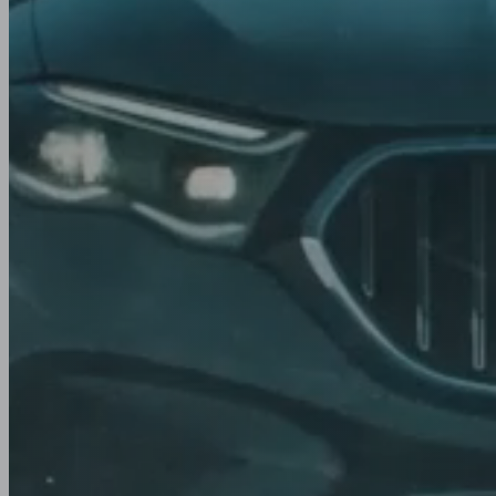
Winter
Jahreszeit.
Rallye
Spur
Fahrt
YOKOHAMA Reifen vereinen fortschrittliche Techno
Sommer-, Winter und Ganzjahresreifen. Unser Sor
SUV-, Van-Reifen und mehr.