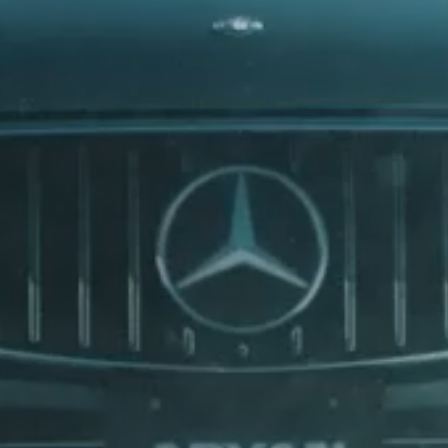
 Jede
BOVENSIEPEN
BRABUS
BRILLIANCE
logie und Entwicklung, für
timent umfasst dabei Pkw-,
BUGATTI
BUICK
BYD
CADILLAC
CATERHAM