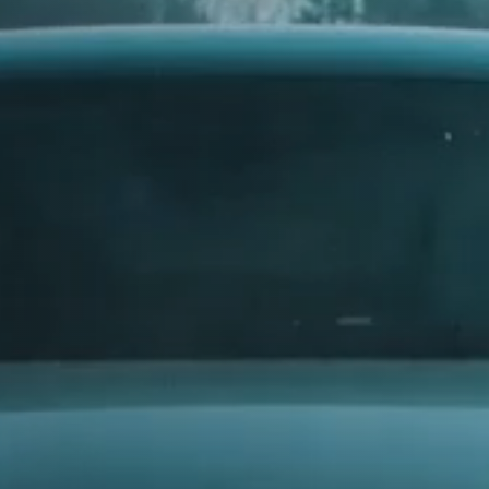
315
325
AUDI
335
AUSTIN
385
AUVERLAND
AVATR
BENTLEY
BERTONE
e. Jede
BMW
BORGWARD