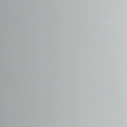
DAEWOO
DAIHATSU
DALLARA
DE TOMASO
DEEPAL
DELOREAN
DENZA
DEVINCI