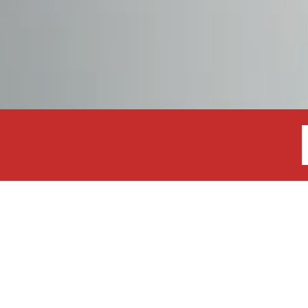
DODGE
DR AUTOMOBILE
DS
E.GO
Ergebnisse anzeigen
EBRO
NSER GESAMTES ANGEBOT
ELARIS
FERRARI
FIAT