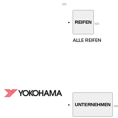
Reifenbreite
REIFEN
7.5
STARTSEITE
/
ALLE REIFEN
10
ALLE REIFEN
12
31
33
Querschnittsverhältnis
37
0
140
11.5
150
13.5
UNTERNEHMEN
160
30
170