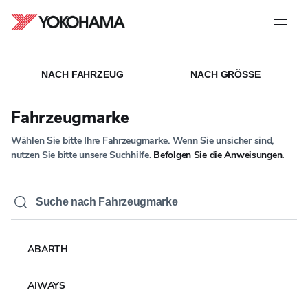
Schritt
1
von
5
STARTSEITE
ALLE REIFEN
/
/
VERGLEICH DER ERGEBNISSE
NACH FAHRZEUG
NACH GRÖSSE
Vergleich der Ergebnisse
Fahrzeugmarke
Wählen Sie bitte Ihre Fahrzeugmarke. Wenn Sie unsicher sind,
nutzen Sie bitte unsere Suchhilfe.
Befolgen Sie die Anweisungen.
Ihre Vergleichsliste ist leer
ABARTH
Beginnen Sie mit dem Hinzufügen von Produkten, um deren
Funktionen und Vorteile zu vergleichen.
AIWAYS
Zurück zum Reifenkatalog