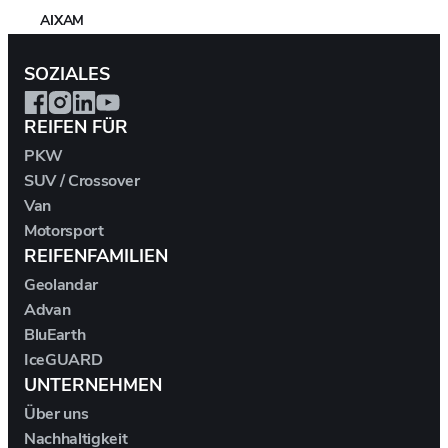
AIXAM
SOZIALES
ALFA ROMEO
REIFEN FÜR
ALPINA
PKW
SUV / Crossover
ALPINE
Van
Motorsport
ARO
REIFENFAMILIEN
Geolandar
ARTEGA
Advan
BluEarth
ASIEN
IceGUARD
UNTERNEHMEN
ASTON MARTIN
Über uns
Nachhaltigkeit
AUDI