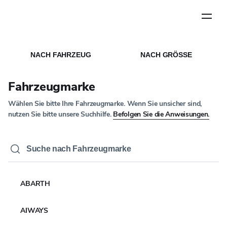
Schritt
1
von
5
EINHALTUNG DER VORSCHRIFTEN UND
STARTSEITE
/
NACH FAHRZEUG
NACH GRÖSSE
BEKANNTMACHUNGEN
Einhaltung der
Fahrzeugmarke
Vorschriften und
Wählen Sie bitte Ihre Fahrzeugmarke. Wenn Sie unsicher sind,
Bekanntmachungen
nutzen Sie bitte unsere Suchhilfe.
Befolgen Sie die Anweisungen.
Erklärung zur modernen Sklaverei
Technik & Sicherheit
Freiwilliges Ersatzprogramm (Rückruf)
ABARTH
Public CbCR
AIWAYS