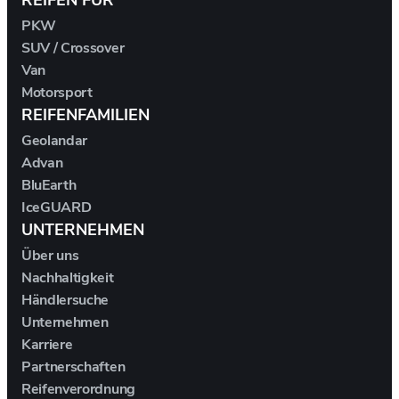
REIFEN FÜR
PKW
AUSTIN
SUV / Crossover
Van
Motorsport
AUVERLAND
REIFENFAMILIEN
AVATR
Geolandar
Advan
BluEarth
BENTLEY
IceGUARD
UNTERNEHMEN
BERTONE
Über uns
Nachhaltigkeit
BMW
Händlersuche
Unternehmen
BORGWARD
Karriere
Partnerschaften
BOVENSIEPEN
Reifenverordnung