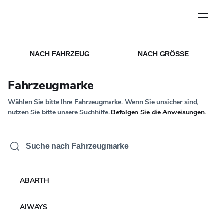
Schritt
1
von
5
STARTSEITE
MEDIEN
/
/
NACHRICHTEN ARTIKEL
NACH FAHRZEUG
NACH GRÖSSE
UNTERNEHMENSNACHRICHTEN
YOKOHAMA entwickelt
Fahrzeugmarke
ein eigenes System zur
Wählen Sie bitte Ihre Fahrzeugmarke. Wenn Sie unsicher sind,
Unterstützung der
nutzen Sie bitte unsere Suchhilfe.
Befolgen Sie die Anweisungen.
Reifenkonstruktion, das
XAI nutzt
24. JULI 2024
4 MINUTEN LESEN
ABARTH
AIWAYS