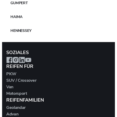
WEITERE NACHRICHTEN
GUMPERT
HAIMA
HENNESSEY
HOMMEL
SOZIALES
HONDA
REIFEN FÜR
HONGQI
PKW
SUV / Crossover
HUMMER
Van
Motorsport
REIFENFAMILIEN
HYUNDAI
Geolandar
ICH-X
Advan