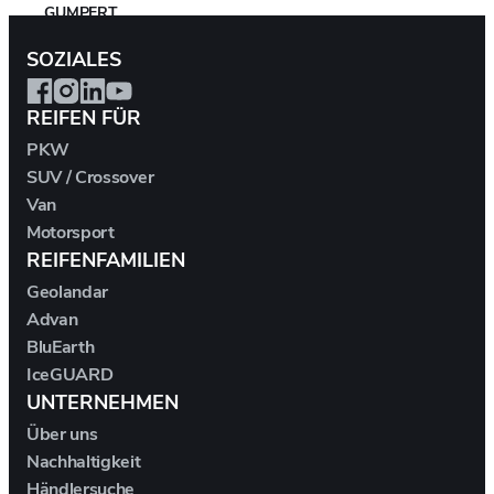
GUMPERT
SOZIALES
HAIMA
REIFEN FÜR
HENNESSEY
PKW
SUV / Crossover
HOMMEL
Van
Motorsport
HONDA
REIFENFAMILIEN
Geolandar
HONGQI
Advan
BluEarth
HUMMER
IceGUARD
UNTERNEHMEN
HYUNDAI
Über uns
Nachhaltigkeit
ICH-X
Händlersuche