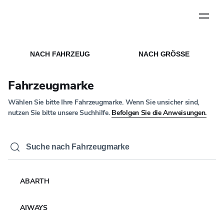
Schritt
1
von
5
STARTSEITE
MEDIEN
/
/
NACHRICHTEN ARTIKEL
NACH FAHRZEUG
NACH GRÖSSE
UNTERNEHMENSNACHRICHTEN
Yokohama Rubber wird
Fahrzeugmarke
2026 erneut Partner des
Wählen Sie bitte Ihre Fahrzeugmarke. Wenn Sie unsicher sind,
Haupt Racing Teams
nutzen Sie bitte unsere Suchhilfe.
Befolgen Sie die Anweisungen.
und von Ford Racing
beim 24-Stunden-
Rennen auf dem
ABARTH
Nürburgring und der
AIWAYS