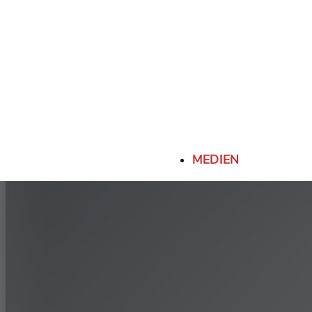
50
355/50R22.5 (156L)
-
65
385/65R22.5 (158L)
-
MEDIEN