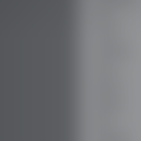
AUDI
AUSTIN
AUVERLAND
AVATR
BENTLEY
BERTONE
BMW
BORGWARD