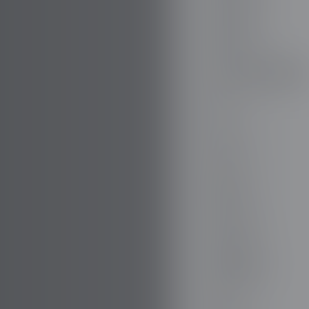
DODGE
DR AUTOMOBILE
DS
E.GO
EBRO
ELARIS
FERRARI
FIAT