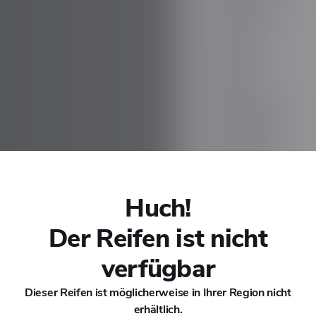
CHANA
CHERY
CHEVROLET
CHRYSLER
CIRELLI
Huch!
Der Reifen ist nicht
CITROEN
verfügbar
CUPRA
Dieser Reifen ist möglicherweise in Ihrer Region nicht
erhältlich.
DACIA