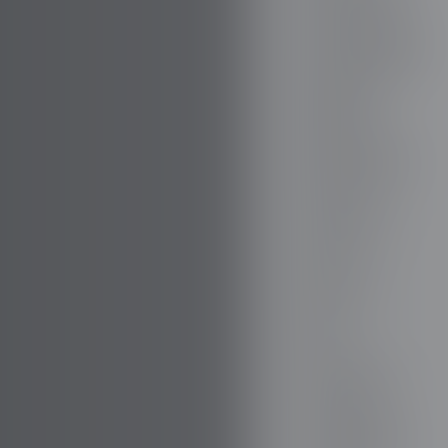
BOVENSIEPEN
BRABUS
BRILLIANCE
BUGATTI
BUICK
BYD
CADILLAC
CATERHAM