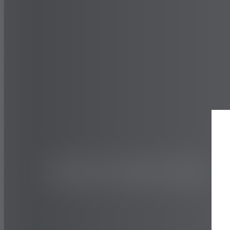
LKW UND BUS
AUTOBAHN
REGIONAL
126S