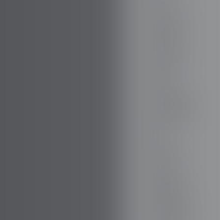
FIREFLY
FISKER
FORD
FORTHING
GAZ
GEELY
GENESIS
GIAMARO