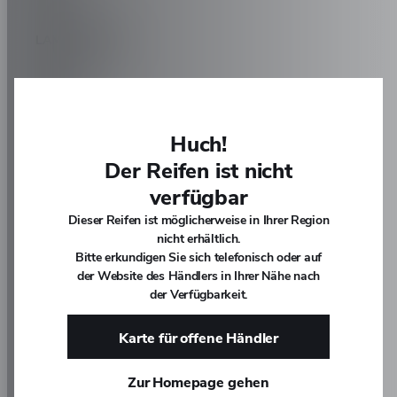
LAMBORGHINI
LANCIA
LAND ROVER
Huch!
Der Reifen ist nicht
LEAPMOTOR
verfügbar
Dieser Reifen ist möglicherweise in Ihrer Region
LEVC
nicht erhältlich.
Bitte erkundigen Sie sich telefonisch oder auf
LEXUS
der Website des Händlers in Ihrer Nähe nach
der Verfügbarkeit.
LIFAN
Karte für offene Händler
LIGIER
Zur Homepage gehen