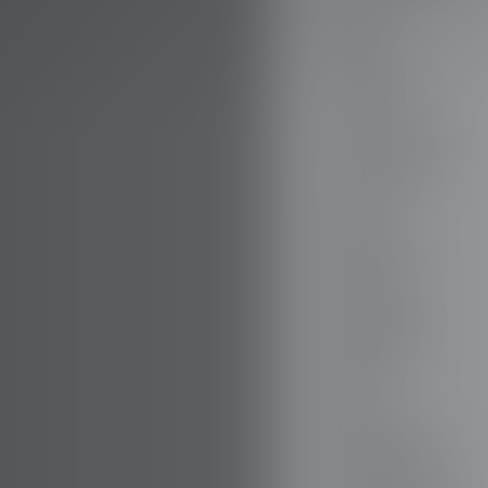
AUDI
AUSTIN
AUVERLAND
AVATR
BENTLEY
BERTONE
BMW
BORGWARD