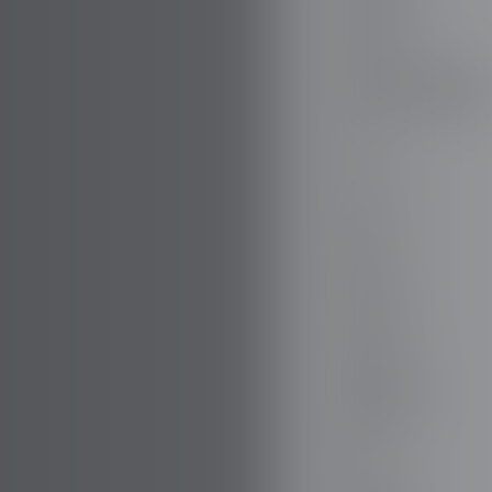
DODGE
DR AUTOMOBILE
DS
E.GO
EBRO
ELARIS
FERRARI
FIAT