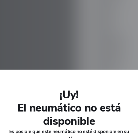
CHANA
CHERY
CHEVROLET
CHRYSLER
CIRELLI
¡Uy!
CITROEN
El neumático no está
c-2
CUPRA
disponible
DACIA
Es posible que este neumático no esté disponible en su