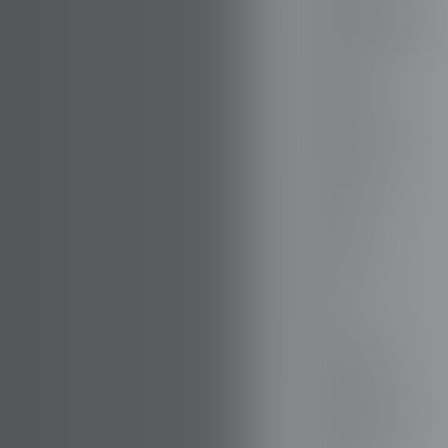
BOVENSIEPEN
BRABUS
BRILLANTE
BUGATTI
BUICK
BYD
CADILLAC
CATERHAM