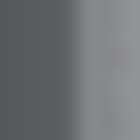
FIREFLY
FISKER
FORD
PARA TODO
GAZ
GEELY
GENESIS
GIAMARO