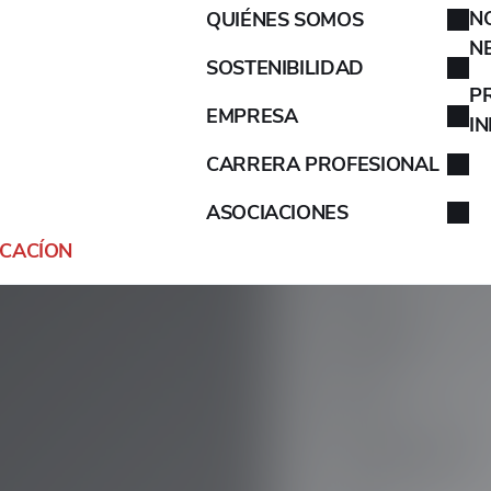
N
QUIÉNES SOMOS
AIXAM
N
SOSTENIBILIDAD
ALFA ROMEO
P
EMPRESA
I
ALPINA
CARRERA PROFESIONAL
ASOCIACIONES
ALPINE
ICACÍON
ARO
ARTEGA
ASIA
ASTON MARTIN