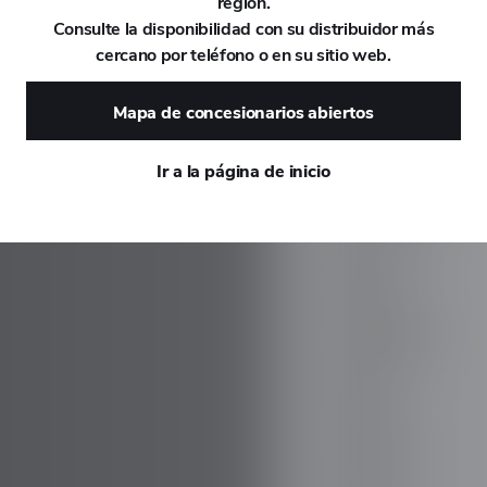
región.
Consulte la disponibilidad con su distribuidor más
DAEWOO
cercano por teléfono o en su sitio web.
DAIHATSU
Mapa de concesionarios abiertos
DALLARA
Ir a la página de inicio
DE TOMASO
DEEPAL
DELOREAN
DENZA
DEVINCI