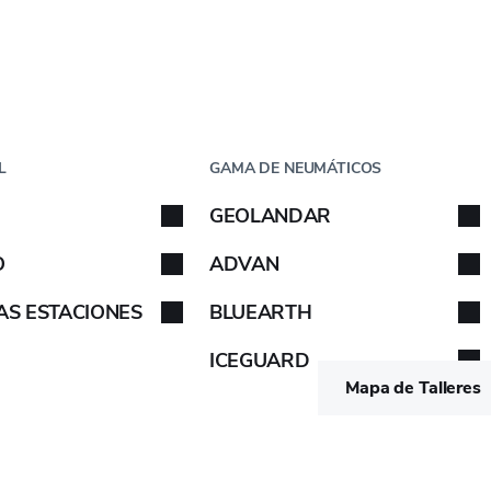
Paso
1
de
5
CHE
POR TAMAÑO
L
GAMA DE NEUMÁTICOS
che
GEOLANDAR
 tu coche. Sigue las instrucciones.
Sigue las instrucciones.
O
ADVAN
AS ESTACIONES
BLUEARTH
ETIQUETA EUROPEA
ICEGUARD
-
-
VER
Mapa de Talleres