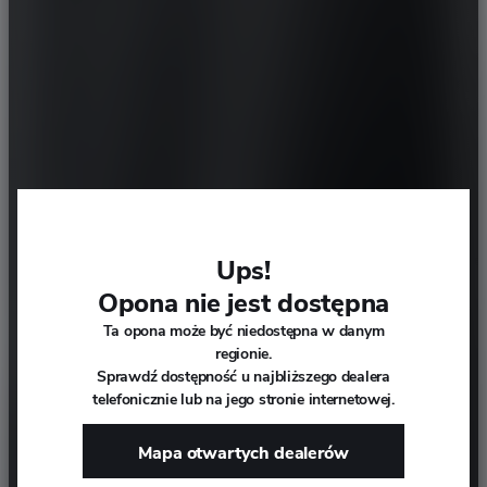
LAMBORGHINI
LANCIA
LAND ROVER
LEAPMOTOR
Ups!
LEVC
Opona nie jest dostępna
Ta opona może być niedostępna w danym
LEXUS
regionie.
Sprawdź dostępność u najbliższego dealera
LIFAN
telefonicznie lub na jego stronie internetowej.
Mapa otwartych dealerów
LIGIER