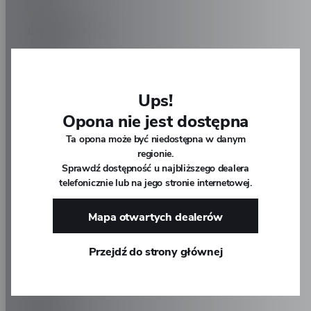
LAMBORGHINI
LANCIA
Ups!
LAND ROVER
Opona nie jest dostępna
Ta opona może być niedostępna w danym
LEAPMOTOR
regionie.
Sprawdź dostępność u najbliższego dealera
LEVC
telefonicznie lub na jego stronie internetowej.
LEXUS
Mapa otwartych dealerów
Przejdź do strony głównej
LIFAN
LIGIER