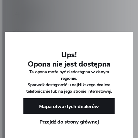
LAMBORGHINI
LANCIA
LAND ROVER
Ups!
Opona nie jest dostępna
LEAPMOTOR
Ta opona może być niedostępna w danym
regionie.
LEVC
Sprawdź dostępność u najbliższego dealera
telefonicznie lub na jego stronie internetowej.
LEXUS
Mapa otwartych dealerów
LIFAN
Przejdź do strony głównej
LIGIER