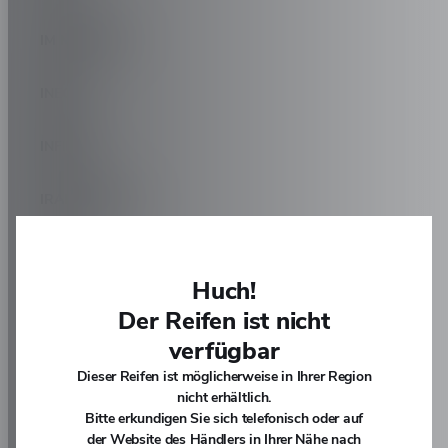
IM MOTOREN
INEOS
INFINITI
IRAN KHODRO
ISUZU
Huch!
IVECO
Der Reifen ist nicht
verfügbar
JAC
Dieser Reifen ist möglicherweise in Ihrer Region
nicht erhältlich.
JAECOO
Bitte erkundigen Sie sich telefonisch oder auf
der Website des Händlers in Ihrer Nähe nach