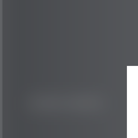
LKW UND BUS
ON&OFF ROAD
MY507