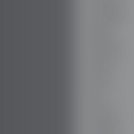
BOVENSIEPEN
BRABUS
BRILLIANCE
BUGATTI
BUICK
BYD
CADILLAC
CATERHAM