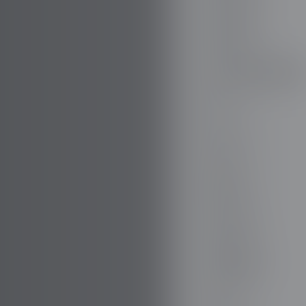
DODGE
DR AUTOMOBILE
DS
E.GO
EBRO
ELARIS
FERRARI
FIAT