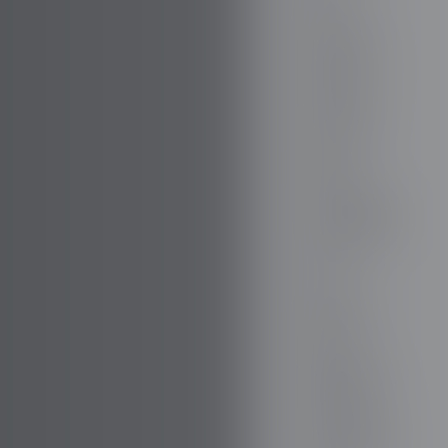
FIREFLY
FISKER
FORD
FORTHING
GAZ
GEELY
GENESIS
GIAMARO