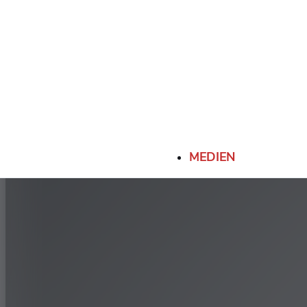
70
275/70R22.5 (148/145K)
-
80
295/80R22.5 (152/148K)
-
80
315/80R22.5 (156/150K)
-
MEDIEN