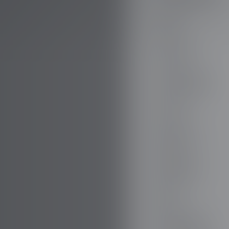
AUDI
AUSTIN
AUVERLAND
AVATR
BENTLEY
BERTONE
BMW
BORGWARD