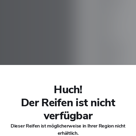
CHANA
CHERY
CHEVROLET
CHRYSLER
CIRELLI
Huch!
Der Reifen ist nicht
CITROEN
verfügbar
CUPRA
Dieser Reifen ist möglicherweise in Ihrer Region nicht
erhältlich.
DACIA