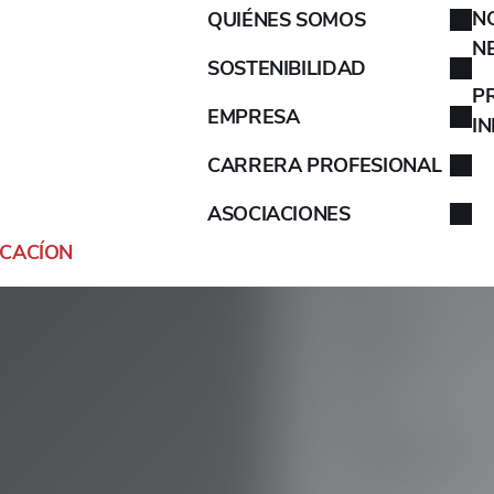
N
QUIÉNES SOMOS
AIXAM
N
SOSTENIBILIDAD
ALFA ROMEO
P
EMPRESA
I
ALPINA
CARRERA PROFESIONAL
ASOCIACIONES
ALPINE
ICACÍON
ARO
ARTEGA
ASIA
ASTON MARTIN