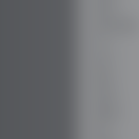
DODGE
DR AUTOMOBILE
DS
E.GO
EBRO
ELARIS
FERRARI
FIAT