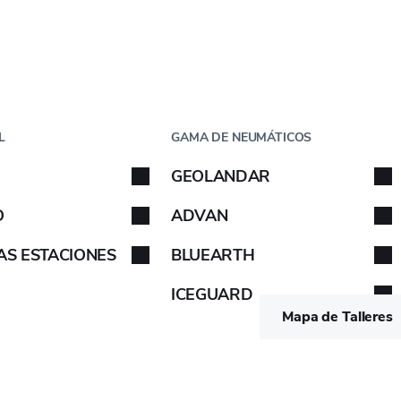
Paso
1
de
5
CHE
POR TAMAÑO
L
GAMA DE NEUMÁTICOS
che
GEOLANDAR
 tu coche. Sigue las instrucciones.
Sigue las instrucciones.
O
ADVAN
AS ESTACIONES
BLUEARTH
ETIQUETA EUROPEA
ICEGUARD
/B
3PMSF
-
VER
Mapa de Talleres