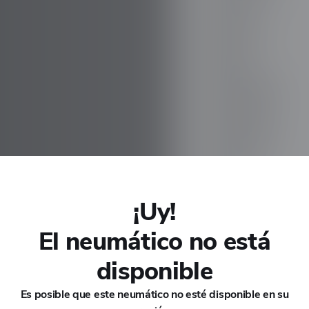
CHANA
CHERY
CHEVROLET
CHRYSLER
CIRELLI
¡Uy!
CITROEN
El neumático no está
LA CARRETERA
INVIERNO
CUPRA
disponible
DACIA
Es posible que este neumático no esté disponible en su