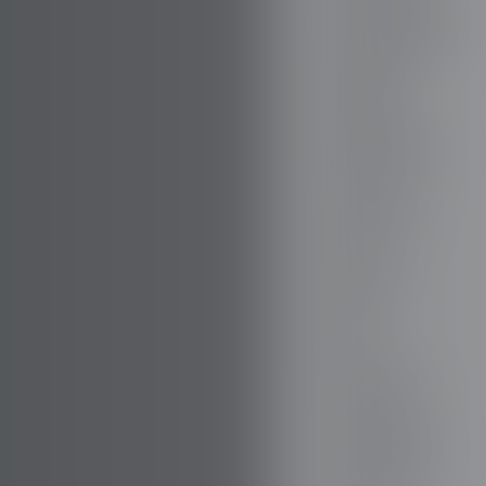
BOVENSIEPEN
BRABUS
BRILLANTE
BUGATTI
BUICK
BYD
CADILLAC
CATERHAM