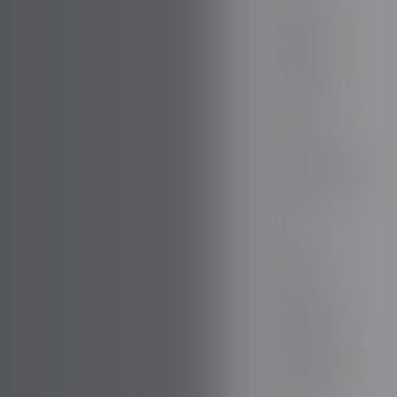
FIREFLY
FISKER
FORD
PARA TODO
GAZ
GEELY
GENESIS
GIAMARO