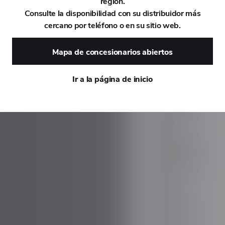
región.
Consulte la disponibilidad con su distribuidor más
DAEWOO
cercano por teléfono o en su sitio web.
DAIHATSU
Mapa de concesionarios abiertos
DALLARA
Ir a la página de inicio
DE TOMASO
DEEPAL
DELOREAN
DENZA
DEVINCI