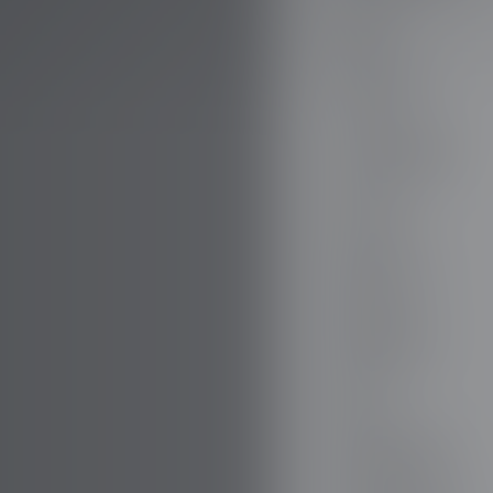
AUDI
AUSTIN
AUVERLAND
AVATR
BENTLEY
BERTONE
BMW
BORGWARD