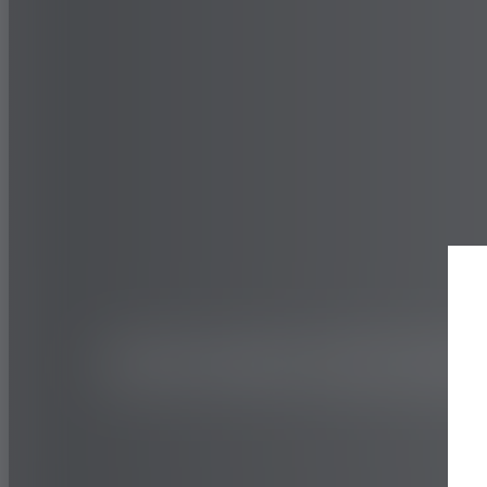
CAMIONES Y AUTOBUSES
DENTRO Y FUERA DE 
508T