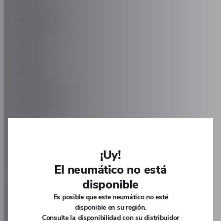
IM MOTORS
INEOS
INFINITI
IRÁN KHODRO
ISUZU
IVECO
¡Uy!
El neumático no está
JAC
disponible
Es posible que este neumático no esté
JAECOO
disponible en su región.
Consulte la disponibilidad con su distribuidor