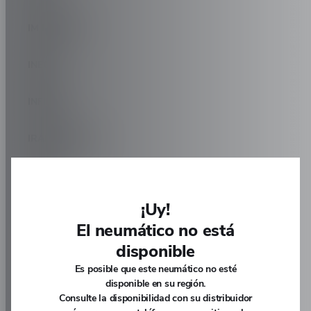
IM MOTORS
INEOS
INFINITI
IRÁN KHODRO
ISUZU
¡Uy!
IVECO
El neumático no está
disponible
JAC
Es posible que este neumático no esté
disponible en su región.
JAECOO
Consulte la disponibilidad con su distribuidor